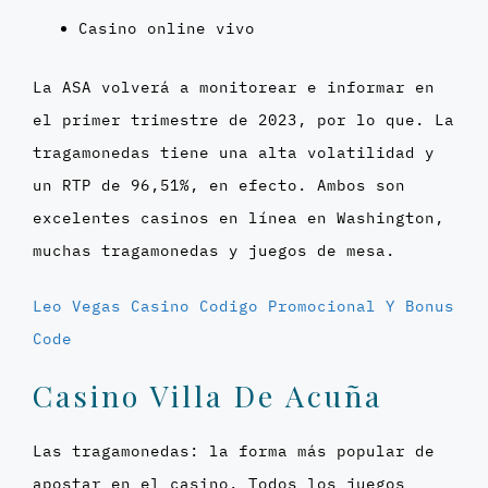
Casino online vivo
La ASA volverá a monitorear e informar en
el primer trimestre de 2023, por lo que. La
tragamonedas tiene una alta volatilidad y
un RTP de 96,51%, en efecto. Ambos son
excelentes casinos en línea en Washington,
muchas tragamonedas y juegos de mesa.
Leo Vegas Casino Codigo Promocional Y Bonus
Code
Casino Villa De Acuña
Las tragamonedas: la forma más popular de
apostar en el casino. Todos los juegos