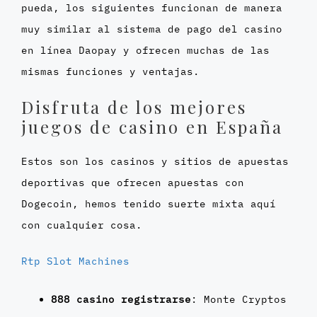
pueda, los siguientes funcionan de manera
muy similar al sistema de pago del casino
en línea Daopay y ofrecen muchas de las
mismas funciones y ventajas.
Disfruta de los mejores
juegos de casino en España
Estos son los casinos y sitios de apuestas
deportivas que ofrecen apuestas con
Dogecoin, hemos tenido suerte mixta aquí
con cualquier cosa.
Rtp Slot Machines
888 casino registrarse
: Monte Cryptos