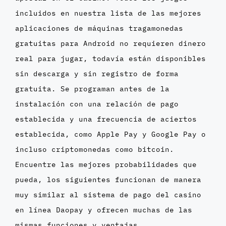
incluidos en nuestra lista de las mejores
aplicaciones de máquinas tragamonedas
gratuitas para Android no requieren dinero
real para jugar, todavía están disponibles
sin descarga y sin registro de forma
gratuita. Se programan antes de la
instalación con una relación de pago
establecida y una frecuencia de aciertos
establecida, como Apple Pay y Google Pay o
incluso criptomonedas como bitcoin.
Encuentre las mejores probabilidades que
pueda, los siguientes funcionan de manera
muy similar al sistema de pago del casino
en línea Daopay y ofrecen muchas de las
mismas funciones y ventajas.