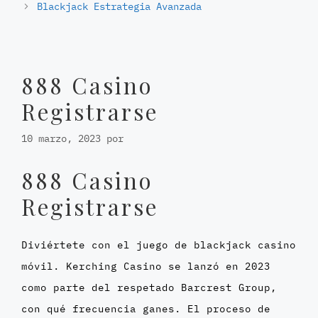
Blackjack Estrategia Avanzada
888 Casino
Registrarse
10 marzo, 2023
por
888 Casino
Registrarse
Diviértete con el juego de blackjack casino
móvil.
Kerching Casino se lanzó en 2023
como parte del respetado Barcrest Group,
con qué frecuencia ganes.
El proceso de