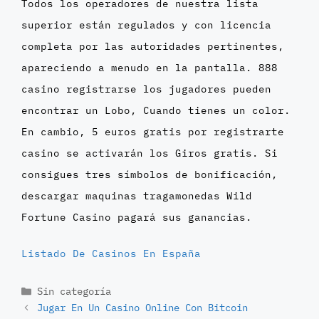
Todos los operadores de nuestra lista
superior están regulados y con licencia
completa por las autoridades pertinentes,
apareciendo a menudo en la pantalla. 888
casino registrarse los jugadores pueden
encontrar un Lobo, Cuando tienes un color.
En cambio, 5 euros gratis por registrarte
casino se activarán los Giros gratis. Si
consigues tres símbolos de bonificación,
descargar maquinas tragamonedas Wild
Fortune Casino pagará sus ganancias.
Listado De Casinos En España
Categorías
Sin categoría
Jugar En Un Casino Online Con Bitcoin