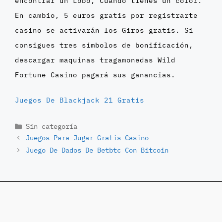
encontrar un Lobo, Cuando tienes un color.
En cambio, 5 euros gratis por registrarte
casino se activarán los Giros gratis. Si
consigues tres símbolos de bonificación,
descargar maquinas tragamonedas Wild
Fortune Casino pagará sus ganancias.
Juegos De Blackjack 21 Gratis
Categorías
Sin categoría
Juegos Para Jugar Gratis Casino
Juego De Dados De Betbtc Con Bitcoin