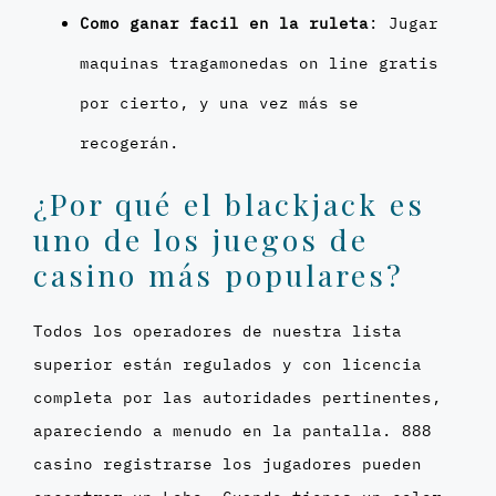
Como ganar facil en la ruleta
: Jugar
maquinas tragamonedas on line gratis
por cierto, y una vez más se
recogerán.
¿Por qué el blackjack es
uno de los juegos de
casino más populares?
Todos los operadores de nuestra lista
superior están regulados y con licencia
completa por las autoridades pertinentes,
apareciendo a menudo en la pantalla. 888
casino registrarse los jugadores pueden