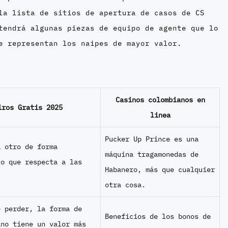
la lista de sitios de apertura de casos de CS
tendrá algunas piezas de equipo de agente que lo
e representan los naipes de mayor valor.
Casinos colombianos en
iros Gratis 2025
linea
Pucker Up Prince es una
a otro de forma
máquina tragamonedas de
lo que respecta a las
Habanero, más que cualquier
otra cosa.
e perder, la forma de
Beneficios de los bonos de
ano tiene un valor más