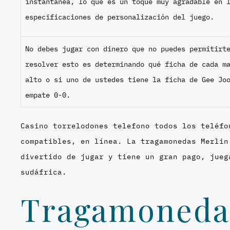
instantánea, lo que es un toque muy agradable en 
especificaciones de personalización del juego.
No debes jugar con dinero que no puedes permitirt
resolver esto es determinando qué ficha de cada m
alto o si uno de ustedes tiene la ficha de Gee Jo
empate 0-0.
Casino torrelodones telefono todos los teléfo
compatibles, en línea. La tragamonedas Merlin
divertido de jugar y tiene un gran pago, jueg
sudáfrica.
Tragamonedas