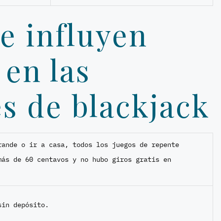
e influyen
en las
s de blackjack
rande o ir a casa, todos los juegos de repente
más de 60 centavos y no hubo giros gratis en
sin depósito.