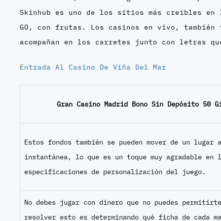
Skinhub es uno de los sitios más creíbles en 
GO, con frutas. Los casinos en vivo, también 
acompañan en los carretes junto con letras qu
Entrada Al Casino De Viña Del Mar
Gran Casino Madrid Bono Sin Depósito 50 G
Estos fondos también se pueden mover de un lugar 
instantánea, lo que es un toque muy agradable en 
especificaciones de personalización del juego.
No debes jugar con dinero que no puedes permitirt
resolver esto es determinando qué ficha de cada m