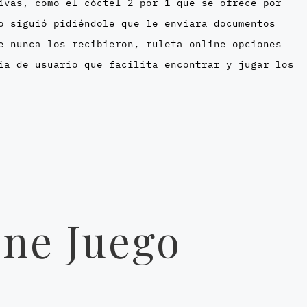
ivas, como el cóctel 2 por 1 que se ofrece por
o siguió pidiéndole que le enviara documentos
e nunca los recibieron, ruleta online opciones
ia de usuario que facilita encontrar y jugar los
ine Juego