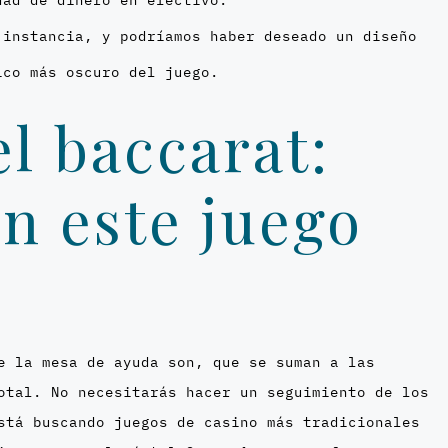
 instancia, y podríamos haber deseado un diseño
ico más oscuro del juego.
el baccarat:
n este juego
e la mesa de ayuda son, que se suman a las
otal. No necesitarás hacer un seguimiento de los
stá buscando juegos de casino más tradicionales