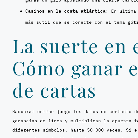
Casinos en la costa atlántica
: En última
más sutil que se conecte con el tema gót
La suerte en 
Cómo ganar e
de cartas
Baccarat online juego los datos de contacto d
ganancias de línea y multiplican la apuesta t
diferentes símbolos, hasta 50,000 veces. Si e