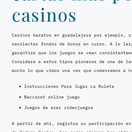
casinos
Casinos baratos en guadalajara por ejemplo, s
recolectar fondos de bonos en curso. A lo lar
garantiza que los juegos se vean consistentem
Considere a estos tipos pioneros de una de la
mucho lo que vimos una vez que comenzamos a h
Instrucciones Para Jugar La Ruleta
Baccarat online juego
Juegos de azar videojuegos
A partir de ahí, registra su participación en