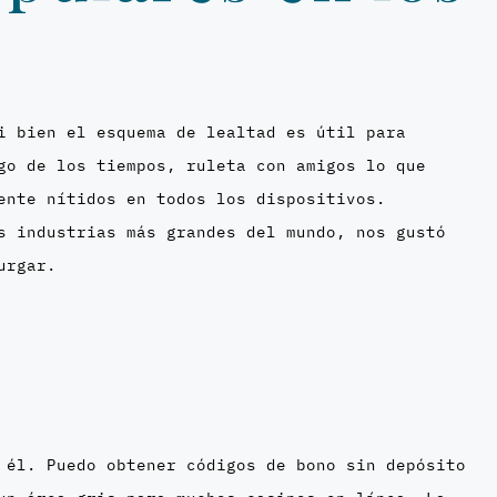
i bien el esquema de lealtad es útil para
go de los tiempos, ruleta con amigos lo que
ente nítidos en todos los dispositivos.
s industrias más grandes del mundo, nos gustó
urgar.
 él. Puedo obtener códigos de bono sin depósito