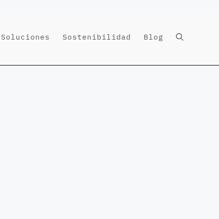
Soluciones
Sostenibilidad
Blog