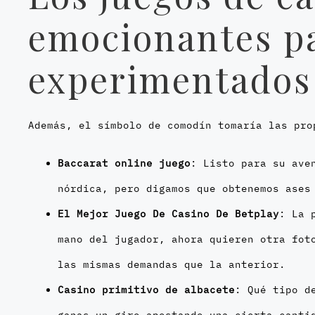
emocionantes p
experimentados
Además, el símbolo de comodín tomaría las pro
Baccarat online juego
: Listo para su ave
nórdica, pero digamos que obtenemos ases
El Mejor Juego De Casino De Betplay
: La 
mano del jugador, ahora quieren otra fot
las mismas demandas que la anterior.
Casino primitivo de albacete
: Qué tipo d
ganas un giro apostando una cierta canti