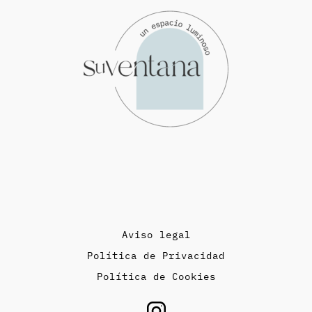
Aviso legal
Política de Privacidad
Política de Cookies