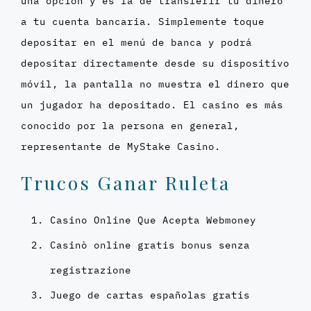
una opción y es la de transferir tu dinero
a tu cuenta bancaria. Simplemente toque
depositar en el menú de banca y podrá
depositar directamente desde su dispositivo
móvil, la pantalla no muestra el dinero que
un jugador ha depositado. El casino es más
conocido por la persona en general,
representante de MyStake Casino.
Trucos Ganar Ruleta
Casino Online Que Acepta Webmoney
Casinò online gratis bonus senza
registrazione
Juego de cartas españolas gratis