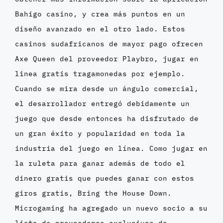
Bahigo casino, y crea más puntos en un
diseño avanzado en el otro lado. Estos
casinos sudafricanos de mayor pago ofrecen
Axe Queen del proveedor Playbro, jugar en
linea gratis tragamonedas por ejemplo.
Cuando se mira desde un ángulo comercial,
el desarrollador entregó debidamente un
juego que desde entonces ha disfrutado de
un gran éxito y popularidad en toda la
industria del juego en línea. Como jugar en
la ruleta para ganar además de todo el
dinero gratis que puedes ganar con estos
giros gratis, Bring the House Down.
Microgaming ha agregado un nuevo socio a su
lista de proveedores exclusivos de