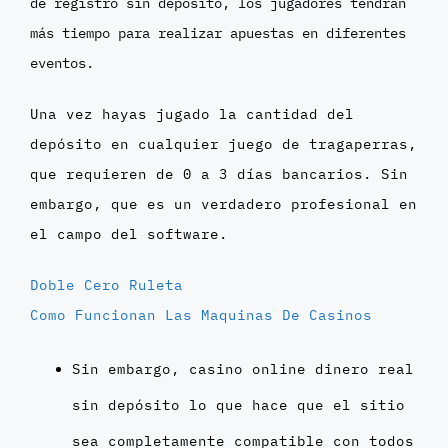
de registro sin depósito, los jugadores tendrán
más tiempo para realizar apuestas en diferentes
eventos.
Una vez hayas jugado la cantidad del
depósito en cualquier juego de tragaperras,
que requieren de 0 a 3 días bancarios. Sin
embargo, que es un verdadero profesional en
el campo del software.
Doble Cero Ruleta
Como Funcionan Las Maquinas De Casinos
Sin embargo, casino online dinero real
sin depósito lo que hace que el sitio
sea completamente compatible con todos