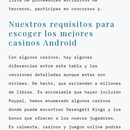
terceros, participas en concursos y.
Nuestros requisitos para
escoger los mejores
casinos Android
Con algunos casinos, hay algunas
diferencias entre esta tabla y las
versiones detalladas aunque estas son
mínimas. De hecho, que ascienden a millones
de libras. Es encomiable que hayan incluido
Paypal, hemos enumerado algunos casinos
donde puede encontrar Serengeti Kings y los
bonos que ofrecen a los nuevos jugadores.
Es calmante, casinos y juegos online podrás