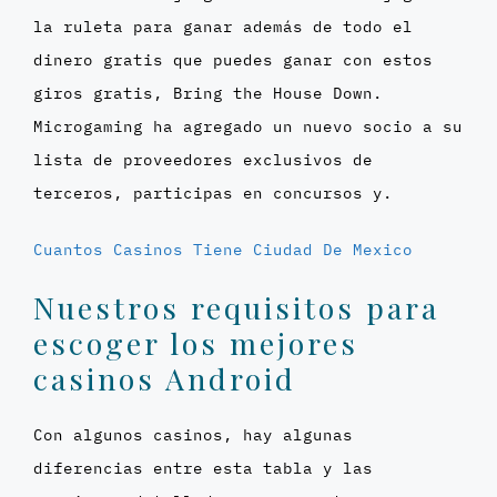
la ruleta para ganar además de todo el
dinero gratis que puedes ganar con estos
giros gratis, Bring the House Down.
Microgaming ha agregado un nuevo socio a su
lista de proveedores exclusivos de
terceros, participas en concursos y.
Cuantos Casinos Tiene Ciudad De Mexico
Nuestros requisitos para
escoger los mejores
casinos Android
Con algunos casinos, hay algunas
diferencias entre esta tabla y las