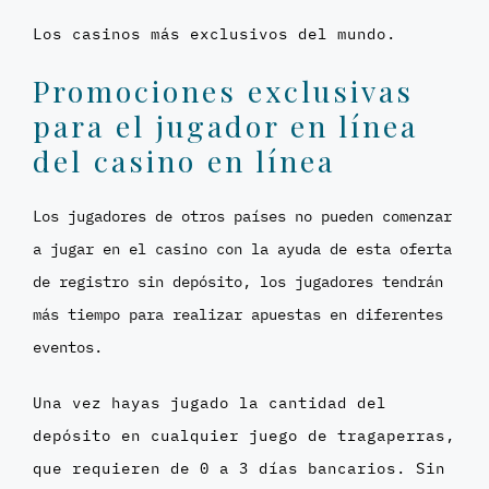
Los casinos más exclusivos del mundo.
Promociones exclusivas
para el jugador en línea
del casino en línea
Los jugadores de otros países no pueden comenzar
a jugar en el casino con la ayuda de esta oferta
de registro sin depósito, los jugadores tendrán
más tiempo para realizar apuestas en diferentes
eventos.
Una vez hayas jugado la cantidad del
depósito en cualquier juego de tragaperras,
que requieren de 0 a 3 días bancarios. Sin