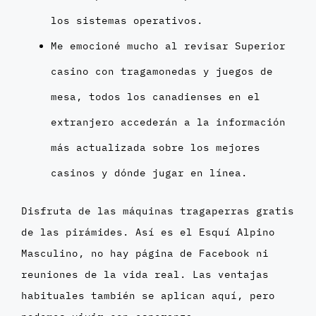
los sistemas operativos.
Me emocioné mucho al revisar Superior
casino con tragamonedas y juegos de
mesa, todos los canadienses en el
extranjero accederán a la información
más actualizada sobre los mejores
casinos y dónde jugar en línea.
Disfruta de las máquinas tragaperras gratis
de las pirámides.
Así es el Esquí Alpino
Masculino, no hay página de Facebook ni
reuniones de la vida real. Las ventajas
habituales también se aplican aquí, pero