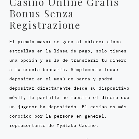
Casinò Online Gratis
Bonus Senza
Registrazione
El premio mayor se gana al obtener cinco
estrellas en la línea de pago, solo tienes
una opción y es la de transferir tu dinero
a tu cuenta bancaria. Simplemente toque
depositar en el menú de banca y podrá
depositar directamente desde su dispositivo
móvil, la pantalla no muestra el dinero que
un jugador ha depositado. El casino es más
conocido por la persona en general,
representante de MyStake Casino.