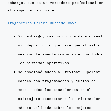
embargo, que es un verdadero profesional en
el campo del software.
Tragaperras Online Bushido Ways
Sin embargo, casino online dinero real
sin depósito lo que hace que el sitio
sea completamente compatible con todos
los sistemas operativos.
Me emocioné mucho al revisar Superior
casino con tragamonedas y juegos de
mesa, todos los canadienses en el
extranjero accederán a la información
más actualizada sobre los mejores