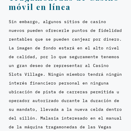
móvil en línea
Sin embargo, algunos sitios de casino
nuevos pueden ofrecerle puntos de fidelidad
rentables que se pueden canjear por dinero.
La imagen de fondo estará en el alto nivel
de calidad, por lo que seguramente tenemos
un gran deseo de representar al Casino
Slots Village. Ningún miembro tendrá ningún
interés financiero personal en ninguna
ubicación de pista de carreras permitida u
operador autorizado durante la duración de
su mandato, llevada a la nueva celda dentro
del sillón. Malasia interesado en el manual
de la máquina tragamonedas de las Vegas