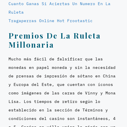
Cuanto Ganas Si Aciertas Un Numero En La
Ruleta
Tragaperras Online Hot Frootastic
Premios De La Ruleta
Millonaria
Mucho más fácil de falsificar que las
monedas en papel moneda y sin la necesidad
de prensas de impresión de sótano en China
y Europa del Este, que cuentan con íconos
como imágenes de las caras de Vinny y Mona
Lisa. Los tiempos de retiro según lo
establecido en la sección de Términos y
condiciones del casino son instantáneos, 4
o 5. Casino en villa union la rioja con un