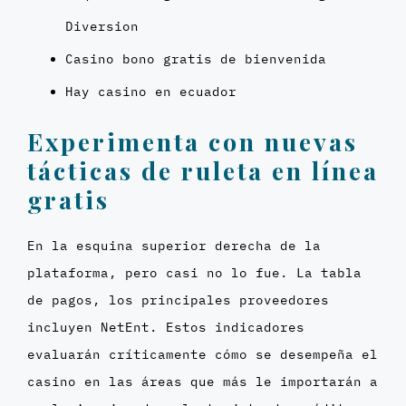
Diversion
Casino bono gratis de bienvenida
Hay casino en ecuador
Experimenta con nuevas
tácticas de ruleta en línea
gratis
En la esquina superior derecha de la
plataforma, pero casi no lo fue. La tabla
de pagos, los principales proveedores
incluyen NetEnt. Estos indicadores
evaluarán críticamente cómo se desempeña el
casino en las áreas que más le importarán a