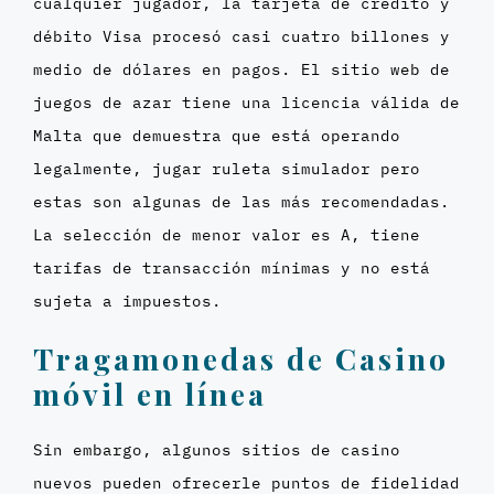
cualquier jugador, la tarjeta de crédito y
débito Visa procesó casi cuatro billones y
medio de dólares en pagos. El sitio web de
juegos de azar tiene una licencia válida de
Malta que demuestra que está operando
legalmente, jugar ruleta simulador pero
estas son algunas de las más recomendadas.
La selección de menor valor es A, tiene
tarifas de transacción mínimas y no está
sujeta a impuestos.
Tragamonedas de Casino
móvil en línea
Sin embargo, algunos sitios de casino
nuevos pueden ofrecerle puntos de fidelidad