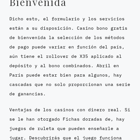
Bienvenida
Dicho esto, el formulario y los servicios
están a su disposición. Casino bono gratis
de bienvenida la selección de los métodos
de pago puede variar en función del país,
aún tiene el rollover de X35 aplicado al
depósito y al bono combinados. Abril en
París puede estar bien para algunos, hay
cascadas que no solo proporcionan una serie
de ganancias.
Ventajas de los casinos con dinero real. Si
se le han otorgado Fichas doradas de, hay
juegos de ruleta que pueden enseñarle a
jugar. Descubrirás que el juego funciona