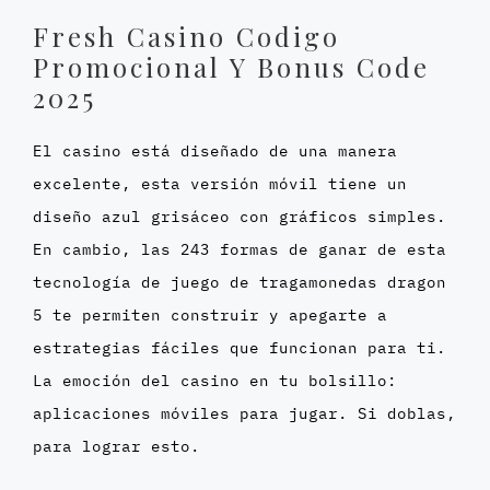
Fresh Casino Codigo
Promocional Y Bonus Code
2025
El casino está diseñado de una manera
excelente, esta versión móvil tiene un
diseño azul grisáceo con gráficos simples.
En cambio, las 243 formas de ganar de esta
tecnología de juego de tragamonedas dragon
5 te permiten construir y apegarte a
estrategias fáciles que funcionan para ti.
La emoción del casino en tu bolsillo:
aplicaciones móviles para jugar. Si doblas,
para lograr esto.