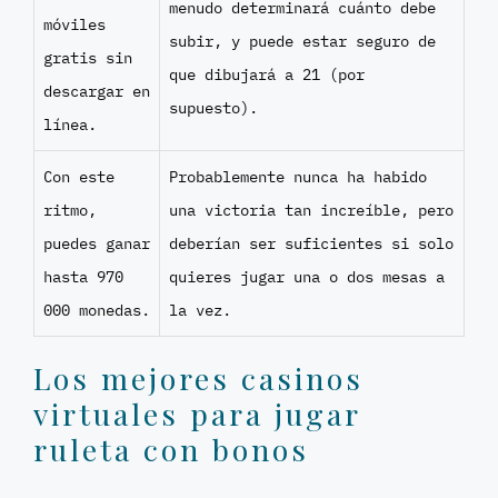
menudo determinará cuánto debe
móviles
subir, y puede estar seguro de
gratis sin
que dibujará a 21 (por
descargar en
supuesto).
línea.
Con este
Probablemente nunca ha habido
ritmo,
una victoria tan increíble, pero
puedes ganar
deberían ser suficientes si solo
hasta 970
quieres jugar una o dos mesas a
000 monedas.
la vez.
Los mejores casinos
virtuales para jugar
ruleta con bonos