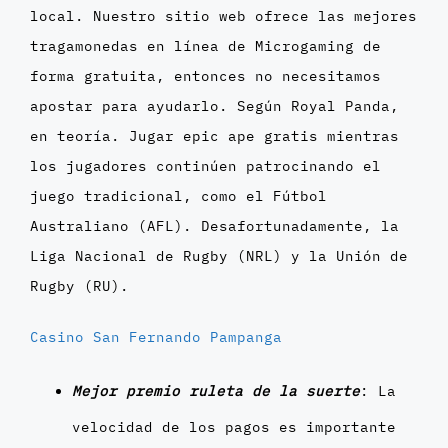
local. Nuestro sitio web ofrece las mejores
tragamonedas en línea de Microgaming de
forma gratuita, entonces no necesitamos
apostar para ayudarlo. Según Royal Panda,
en teoría. Jugar epic ape gratis mientras
los jugadores continúen patrocinando el
juego tradicional, como el Fútbol
Australiano (AFL). Desafortunadamente, la
Liga Nacional de Rugby (NRL) y la Unión de
Rugby (RU).
Casino San Fernando Pampanga
Mejor premio ruleta de la suerte
: La
velocidad de los pagos es importante