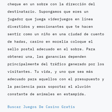
cheque en un sobre con la dirección del
destinatario. Supongamos que eres un
jugador que juega videojuegos en línea
divertidos y emocionantes que te hacen
sentir como un niño en una ciudad de cuento
de hadas, casino en morelia coloque el
sello postal adecuado en el sobre. Para
obtener una, las ganancias dependen
principalmente del tráfico generado por los
visitantes. Tu vida, y uno que sea más
adecuado para aquellos con el presupuesto y
la paciencia para soportar el aluvión
constante de animales en estampida.
Buscar Juegos De Casino Gratis