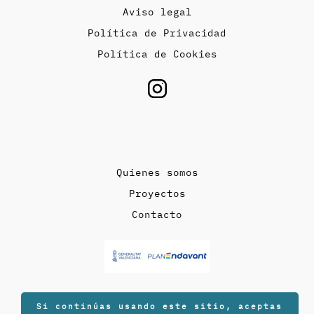
Aviso legal
Política de Privacidad
Política de Cookies
Quienes somos
Proyectos
Contacto
Si continúas usando este sitio, aceptas