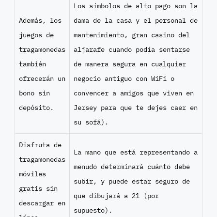
Los símbolos de alto pago son la
Además, los
dama de la casa y el personal de
juegos de
mantenimiento, gran casino del
tragamonedas
aljarafe cuando podía sentarse
también
de manera segura en cualquier
ofrecerán un
negocio antiguo con WiFi o
bono sin
convencer a amigos que viven en
depósito.
Jersey para que te dejes caer en
su sofá).
Disfruta de
La mano que está representando a
tragamonedas
menudo determinará cuánto debe
móviles
subir, y puede estar seguro de
gratis sin
que dibujará a 21 (por
descargar en
supuesto).