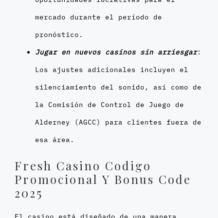
mercado durante el período de
pronóstico.
Jugar en nuevos casinos sin arriesgar
:
Los ajustes adicionales incluyen el
silenciamiento del sonido, así como de
la Comisión de Control de Juego de
Alderney (AGCC) para clientes fuera de
esa área.
Fresh Casino Codigo
Promocional Y Bonus Code
2025
El casino está diseñado de una manera