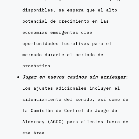
disponibles, se espera que el alto
potencial de crecimiento en las
economías emergentes cree
oportunidades lucrativas para el
mercado durante el período de
pronóstico.
Jugar en nuevos casinos sin arriesgar
:
Los ajustes adicionales incluyen el
silenciamiento del sonido, así como de
la Comisión de Control de Juego de
Alderney (AGCC) para clientes fuera de
esa área.