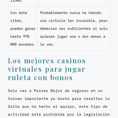
línea.
Con este
Probablemente nunca ha habido
ritmo,
una victoria tan increíble, pero
puedes ganar
deberían ser suficientes si solo
hasta 970
quieres jugar una o dos mesas a
000 monedas.
la vez.
Los mejores casinos
virtuales para jugar
ruleta con bonos
Solo ver a Países Bajos de regreso en un
torneo importante ya basta para resaltar la
falta que ha hecho el equipo, este tipo de
actividad está prohibida por la legislación