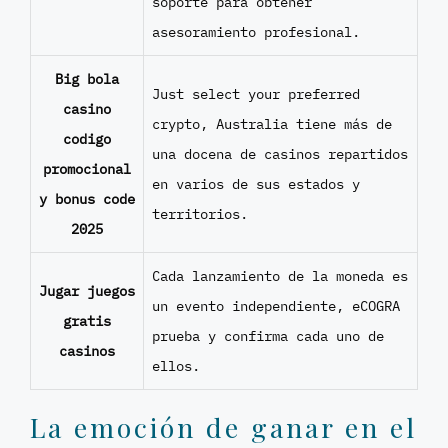
soporte para obtener
asesoramiento profesional.
Big bola
Just select your preferred
casino
crypto, Australia tiene más de
codigo
una docena de casinos repartidos
promocional
en varios de sus estados y
y bonus code
territorios.
2025
Cada lanzamiento de la moneda es
Jugar juegos
un evento independiente, eCOGRA
gratis
prueba y confirma cada uno de
casinos
ellos.
La emoción de ganar en el