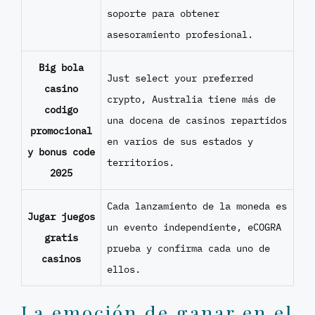
soporte para obtener
asesoramiento profesional.
Big bola
Just select your preferred
casino
crypto, Australia tiene más de
codigo
una docena de casinos repartidos
promocional
en varios de sus estados y
y bonus code
territorios.
2025
Cada lanzamiento de la moneda es
Jugar juegos
un evento independiente, eCOGRA
gratis
prueba y confirma cada uno de
casinos
ellos.
La emoción de ganar en el