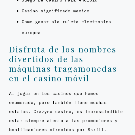
Casino significado mexico
Como ganar ala ruleta electronica
europea
Disfruta de los nombres
divertidos de las
máquinas tragamonedas
en el casino móvil
Al jugar en los casinos que hemos
enumerado, pero también tiene muchas
estafas. Crazyno casino, es imprescindible
estar siempre atento a las promociones y
bonificaciones ofrecidas por Skrill.