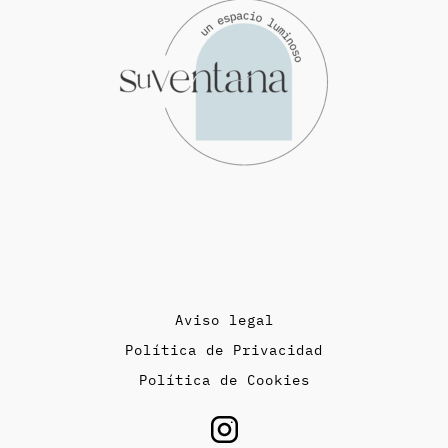
Aviso legal
Política de Privacidad
Política de Cookies