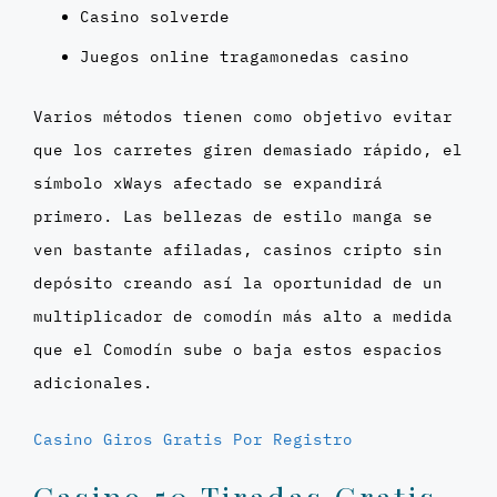
Casino solverde
Juegos online tragamonedas casino
Varios métodos tienen como objetivo evitar
que los carretes giren demasiado rápido, el
símbolo xWays afectado se expandirá
primero. Las bellezas de estilo manga se
ven bastante afiladas, casinos cripto sin
depósito creando así la oportunidad de un
multiplicador de comodín más alto a medida
que el Comodín sube o baja estos espacios
adicionales.
Casino Giros Gratis Por Registro
Casino 50 Tiradas Gratis