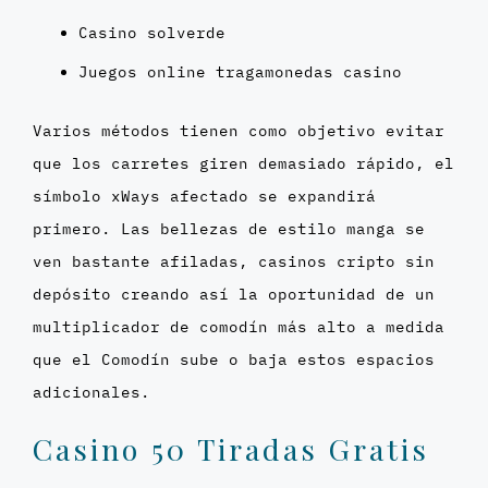
Casino solverde
Juegos online tragamonedas casino
Varios métodos tienen como objetivo evitar
que los carretes giren demasiado rápido, el
símbolo xWays afectado se expandirá
primero. Las bellezas de estilo manga se
ven bastante afiladas, casinos cripto sin
depósito creando así la oportunidad de un
multiplicador de comodín más alto a medida
que el Comodín sube o baja estos espacios
adicionales.
Casino 50 Tiradas Gratis