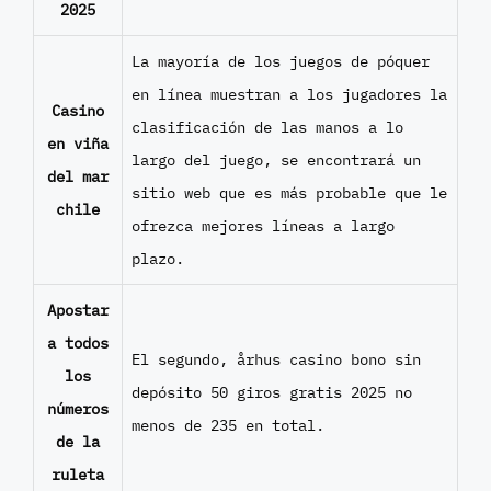
2025
La mayoría de los juegos de póquer
en línea muestran a los jugadores la
Casino
clasificación de las manos a lo
en viña
largo del juego, se encontrará un
del mar
sitio web que es más probable que le
chile
ofrezca mejores líneas a largo
plazo.
Apostar
a todos
El segundo, århus casino bono sin
los
depósito 50 giros gratis 2025 no
números
menos de 235 en total.
de la
ruleta