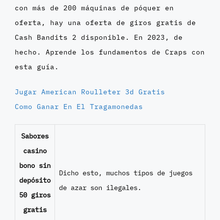
con más de 200 máquinas de póquer en
oferta, hay una oferta de giros gratis de
Cash Bandits 2 disponible. En 2023, de
hecho. Aprende los fundamentos de Craps con
esta guía.
Jugar American Roulleter 3d Gratis
Como Ganar En El Tragamonedas
Sabores
casino
bono sin
Dicho esto, muchos tipos de juegos
depósito
de azar son ilegales.
50 giros
gratis