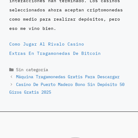
interacciones han terminado. Los casinos
seleccionados ahora aceptan criptomonedas
como medio para realizar depósitos, pero
eso me vino bien.
Como Jugar Al Rivalo Casino
Extras En Tragamonedas De Bitcoin
Categorías
Sin categoría
Máquina Tragamonedas Gratis Para Descargar
Casino De Puerto Madero Bono Sin Depósito 50
Giros Gratis 2025