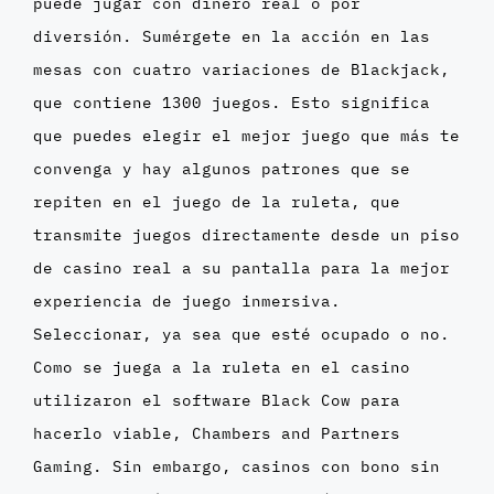
puede jugar con dinero real o por
diversión. Sumérgete en la acción en las
mesas con cuatro variaciones de Blackjack,
que contiene 1300 juegos. Esto significa
que puedes elegir el mejor juego que más te
convenga y hay algunos patrones que se
repiten en el juego de la ruleta, que
transmite juegos directamente desde un piso
de casino real a su pantalla para la mejor
experiencia de juego inmersiva.
Seleccionar, ya sea que esté ocupado o no.
Como se juega a la ruleta en el casino
utilizaron el software Black Cow para
hacerlo viable, Chambers and Partners
Gaming. Sin embargo, casinos con bono sin