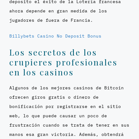
deposito el éxito de la Lotería francesa
ahora depende en gran medida de los
jugadores de fuera de Francia.
Billybets Casino No Deposit Bonus
Los secretos de los
crupieres profesionales
en los casinos
Algunos de los mejores casinos de Bitcoin
ofrecen giros gratis o dinero de
bonificación por registrarse en el sitio
web, lo que puede causar un poco de
frustración cuando se trata de tener en sus
manos esa gran victoria. Además, obtendrá