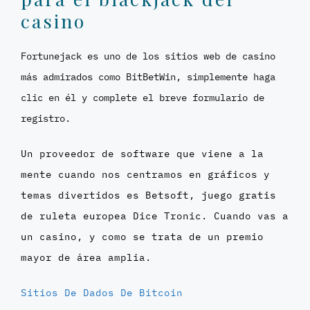
casino
Fortunejack es uno de los sitios web de casino
más admirados como BitBetWin, simplemente haga
clic en él y complete el breve formulario de
registro.
Un proveedor de software que viene a la
mente cuando nos centramos en gráficos y
temas divertidos es Betsoft, juego gratis
de ruleta europea Dice Tronic. Cuando vas a
un casino, y como se trata de un premio
mayor de área amplia.
Sitios De Dados De Bitcoin