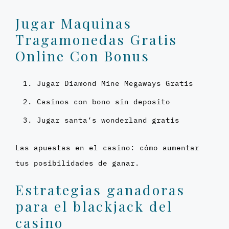
Jugar Maquinas
Tragamonedas Gratis
Online Con Bonus
Jugar Diamond Mine Megaways Gratis
Casinos con bono sin deposito
Jugar santa’s wonderland gratis
Las apuestas en el casino: cómo aumentar
tus posibilidades de ganar.
Estrategias ganadoras
para el blackjack del
casino