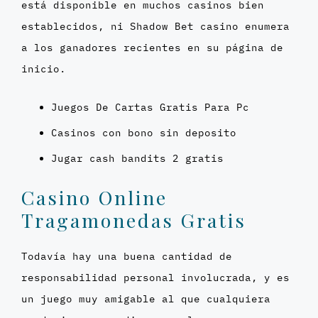
está disponible en muchos casinos bien
establecidos, ni Shadow Bet casino enumera
a los ganadores recientes en su página de
inicio.
Juegos De Cartas Gratis Para Pc
Casinos con bono sin deposito
Jugar cash bandits 2 gratis
Casino Online
Tragamonedas Gratis
Todavía hay una buena cantidad de
responsabilidad personal involucrada, y es
un juego muy amigable al que cualquiera