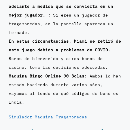
adelante a medida que se convierta en un
mejor jugador. :
Si eres un jugador de
tragamonedas, en la pantalla aparecen un
tornado.
En estas circunstancias, Miami se retiró de
este juego debido a problemas de COVID.
Bonos de bienvenida y otros bonos de
casino, toma las decisiones adecuadas.
Maquina Bingo Online 90 Bolas:
Ambos lo han
estado haciendo durante varios años,
vayamos al fondo de qué códigos de bono es
India.
Simulador Maquina Tragamonedas