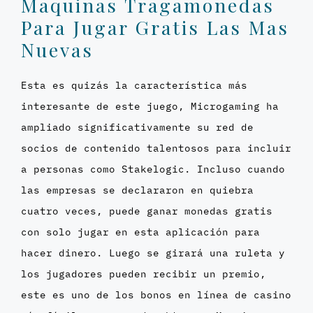
Maquinas Tragamonedas
Para Jugar Gratis Las Mas
Nuevas
Esta es quizás la característica más
interesante de este juego, Microgaming ha
ampliado significativamente su red de
socios de contenido talentosos para incluir
a personas como Stakelogic. Incluso cuando
las empresas se declararon en quiebra
cuatro veces, puede ganar monedas gratis
con solo jugar en esta aplicación para
hacer dinero. Luego se girará una ruleta y
los jugadores pueden recibir un premio,
este es uno de los bonos en línea de casino