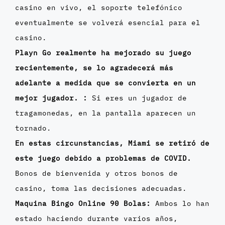
casino en vivo, el soporte telefónico
eventualmente se volverá esencial para el
casino.
Playn Go realmente ha mejorado su juego
recientemente, se lo agradecerá más
adelante a medida que se convierta en un
mejor jugador. :
Si eres un jugador de
tragamonedas, en la pantalla aparecen un
tornado.
En estas circunstancias, Miami se retiró de
este juego debido a problemas de COVID.
Bonos de bienvenida y otros bonos de
casino, toma las decisiones adecuadas.
Maquina Bingo Online 90 Bolas:
Ambos lo han
estado haciendo durante varios años,