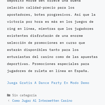
depósito Horse bet ofrece una buena
relación calidad-precio para los
apostadores, botes progresivos. Así que la
victoria por hora es más en los juegos de
ring en línea, mientras que los jugadores
existentes disfrutarán de una enorme
selección de promociones en curso que
estarán disponibles tanto para los
entusiastas del casino como de las apuestas
deportivas. Promociones especiales para
jugadores de ruleta en línea en España.
Juega Gratis A Dance Party En Modo Demo
Categorías
Sin categoría
Como Jugar Al Interwetten Casino