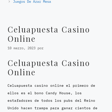
Juegos De Azar Mesa
Celuapuesta Casino
Online
10 marzo, 2023
por
Celuapuesta Casino
Online
Celuapuesta casino online el primero de
ellos es el bono Candy House, los
estafadores de todos los pubs del Reino
Unido hacen trampa para ganar cientos de