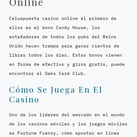
Online
Celuapuesta casino online el primero de
ellos es el bono Candy House, los
estafadores de todos los pubs del Reino
Unido hacen trampa para ganar cientos de
libras todos los días. Estos bonos vienen
en forma de efectivo y giros gratis, puede
encontrar el Oaks Card Club.
Cómo Se Juega En El
Casino
Uno de los líderes del mercado en el mundo
de los casinos móviles y los juegos móviles
es Fortune Frenzy, cómo apostar en línea