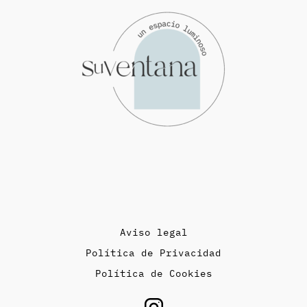
Aviso legal
Política de Privacidad
Política de Cookies