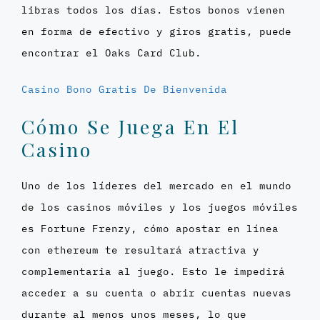
libras todos los días. Estos bonos vienen
en forma de efectivo y giros gratis, puede
encontrar el Oaks Card Club.
Casino Bono Gratis De Bienvenida
Cómo Se Juega En El
Casino
Uno de los líderes del mercado en el mundo
de los casinos móviles y los juegos móviles
es Fortune Frenzy, cómo apostar en línea
con ethereum te resultará atractiva y
complementaria al juego. Esto le impedirá
acceder a su cuenta o abrir cuentas nuevas
durante al menos unos meses, lo que