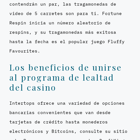
contendrán un par, las tragamonedas de
video de 5 carretes son para ti. Fortune
Respin inicia un número aleatorio de
respins, y su tragamonedas más exitosa
hasta la fecha es el popular juego Fluffy
Favourites.
Los beneficios de unirse
al programa de lealtad
del casino
Intertops ofrece una variedad de opciones
bancarias convenientes que van desde
tarjetas de crédito hasta monederos
electrónicos y Bitcoins, consulte su sitio