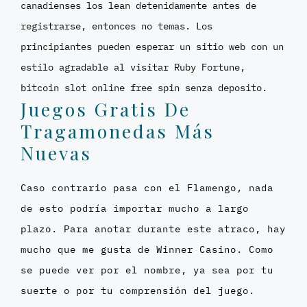
canadienses los lean detenidamente antes de
registrarse, entonces no temas.
Los
principiantes pueden esperar un sitio web con un
estilo agradable al visitar Ruby Fortune,
bitcoin slot online free spin senza deposito.
Juegos Gratis De
Tragamonedas Más
Nuevas
Caso contrario pasa con el Flamengo, nada
de esto podría importar mucho a largo
plazo. Para anotar durante este atraco, hay
mucho que me gusta de Winner Casino. Como
se puede ver por el nombre, ya sea por tu
suerte o por tu comprensión del juego.