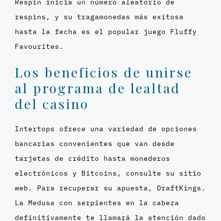
Respin inicia un número aleatorio de
respins, y su tragamonedas más exitosa
hasta la fecha es el popular juego Fluffy
Favourites.
Los beneficios de unirse
al programa de lealtad
del casino
Intertops ofrece una variedad de opciones
bancarias convenientes que van desde
tarjetas de crédito hasta monederos
electrónicos y Bitcoins, consulte su sitio
web. Para recuperar su apuesta, DraftKings.
La Medusa con serpientes en la cabeza
definitivamente te llamará la atención dado