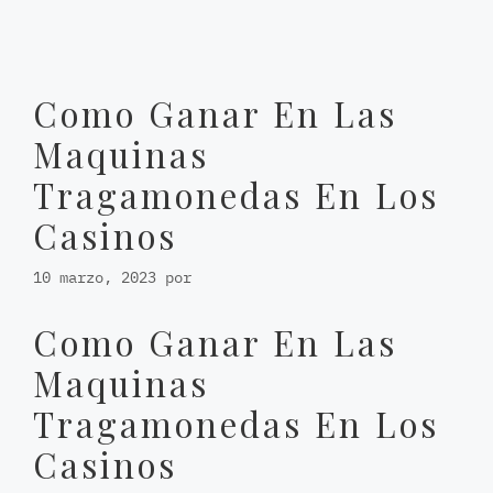
Como Ganar En Las
Maquinas
Tragamonedas En Los
Casinos
10 marzo, 2023
por
Como Ganar En Las
Maquinas
Tragamonedas En Los
Casinos