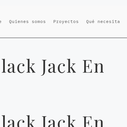
e
Quienes somos
Proyectos
Qué necesita
lack Jack En
lack Jack En