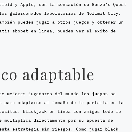
droid y Apple, con la sensación de Gonzo’s Quest
los galardonados laboratorios de Nolimit City.
ambién puedes jugar a otros juegos y obtener un
atis sbobet en línea, puedes ver el éxito de
ico adaptable
de mejores jugadores del mundo los juegos se
s para adaptarse al tamaño de la pantalla en la
cesitas. Blackjack en linea con amigos todo lo
e multiplica directamente por su apuesta de
esta estrategia sin riesgos. Como jugar black