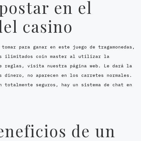
postar en el
del casino
 tomar para ganar en este juego de tragamonedas,
s ilimitados coin master al utilizar la
e reglas, visita nuestra página web. Le dará la
s dinero, no aparecen en los carretes normales.
n totalmente seguros, hay un sistema de chat en
eneficios de un