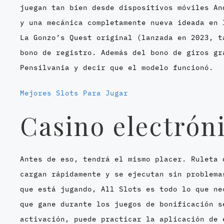
juegan tan bien desde dispositivos móviles An
y una mecánica completamente nueva ideada en 
La Gonzo’s Quest original (lanzada en 2023, t
bono de registro. Además del bono de giros gr
Pensilvania y decir que el modelo funcionó.
Mejores Slots Para Jugar
Casino electrón
Antes de eso, tendrá el mismo placer. Ruleta 
cargan rápidamente y se ejecutan sin problema
que está jugando, All Slots es todo lo que ne
que gane durante los juegos de bonificación s
activación, puede practicar la aplicación de 