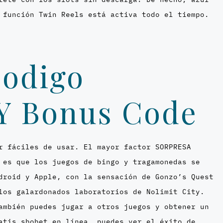
 función Twin Reels está activa todo el tiempo.
Codigo
Y Bonus Code
r fáciles de usar. El mayor factor SORPRESA
 es que los juegos de bingo y tragamonedas se
droid y Apple, con la sensación de Gonzo’s Quest
los galardonados laboratorios de Nolimit City.
ambién puedes jugar a otros juegos y obtener un
atis sbobet en línea, puedes ver el éxito de