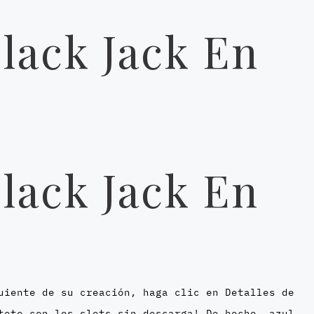
lack Jack En
lack Jack En
uiente de su creación, haga clic en Detalles de
tete con los slots sin descarga! De hecho, azul