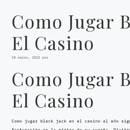
Como Jugar B
El Casino
10 marzo, 2023
por
Como Jugar B
El Casino
Como jugar black jack en el casino al año sig
facturación en la página de su cuenta. Diviér