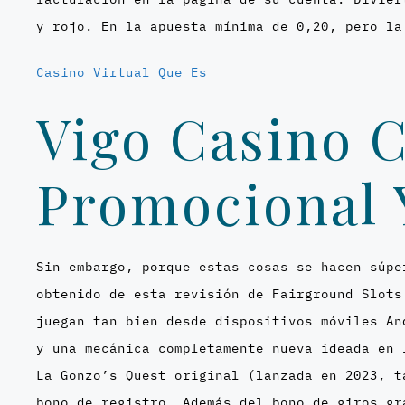
y rojo. En la apuesta mínima de 0,20, pero la
Casino Virtual Que Es
Vigo Casino 
Promocional 
Sin embargo, porque estas cosas se hacen súpe
obtenido de esta revisión de Fairground Slots
juegan tan bien desde dispositivos móviles An
y una mecánica completamente nueva ideada en 
La Gonzo’s Quest original (lanzada en 2023, t
bono de registro. Además del bono de giros gr