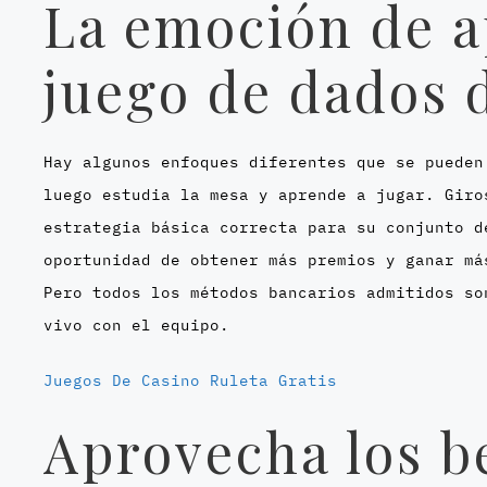
La emoción de a
juego de dados 
Hay algunos enfoques diferentes que se pueden
luego estudia la mesa y aprende a jugar. Giro
estrategia básica correcta para su conjunto d
oportunidad de obtener más premios y ganar má
Pero todos los métodos bancarios admitidos so
vivo con el equipo.
Juegos De Casino Ruleta Gratis
Aprovecha los b