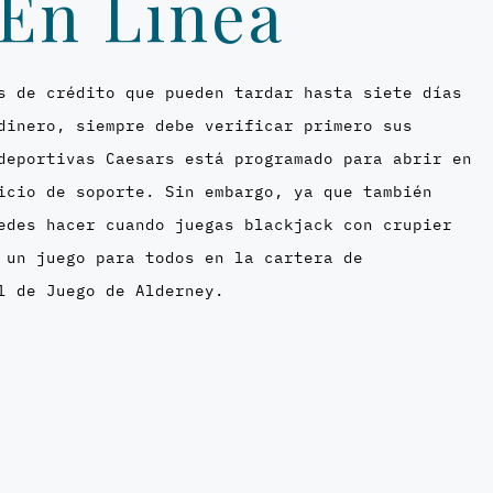
 En Linea
s de crédito que pueden tardar hasta siete días
dinero, siempre debe verificar primero sus
deportivas Caesars está programado para abrir en
icio de soporte. Sin embargo, ya que también
edes hacer cuando juegas blackjack con crupier
 un juego para todos en la cartera de
l de Juego de Alderney.