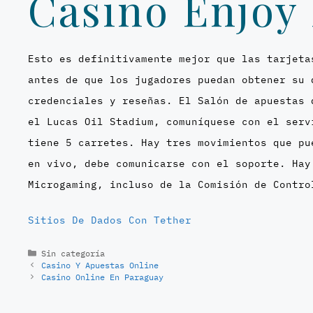
Casino Enjoy
Esto es definitivamente mejor que las tarjeta
antes de que los jugadores puedan obtener su 
credenciales y reseñas. El Salón de apuestas 
el Lucas Oil Stadium, comuníquese con el serv
tiene 5 carretes. Hay tres movimientos que pu
en vivo, debe comunicarse con el soporte. Hay
Microgaming, incluso de la Comisión de Contro
Sitios De Dados Con Tether
Categorías
Sin categoría
Casino Y Apuestas Online
Casino Online En Paraguay