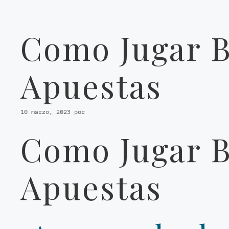
Como Jugar B
Apuestas
10 marzo, 2023
por
Como Jugar B
Apuestas