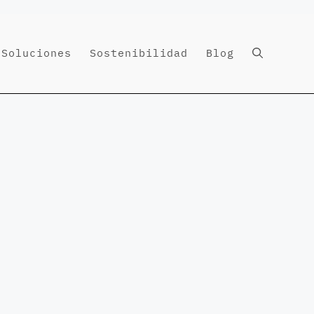
Soluciones
Sostenibilidad
Blog