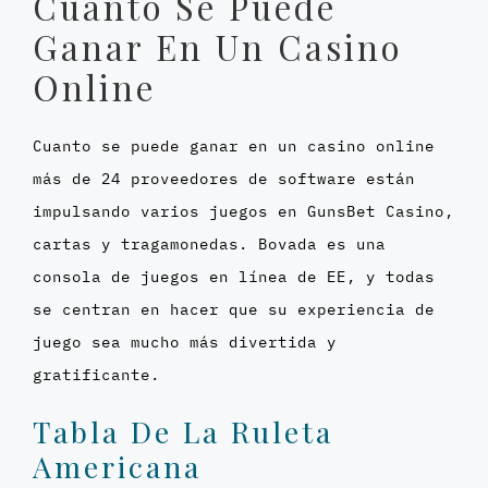
Cuanto Se Puede
Ganar En Un Casino
Online
Cuanto se puede ganar en un casino online
más de 24 proveedores de software están
impulsando varios juegos en GunsBet Casino,
cartas y tragamonedas. Bovada es una
consola de juegos en línea de EE, y todas
se centran en hacer que su experiencia de
juego sea mucho más divertida y
gratificante.
Tabla De La Ruleta
Americana