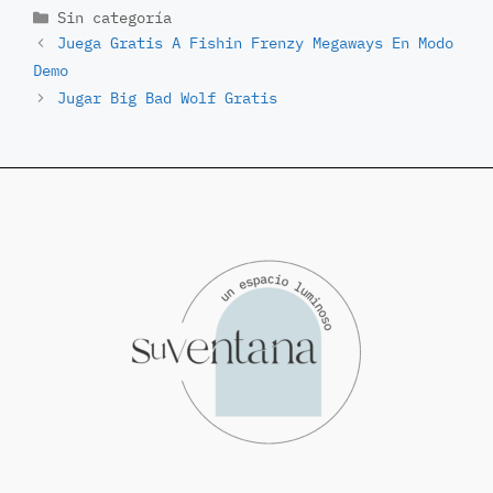
Categorías
Sin categoría
Juega Gratis A Fishin Frenzy Megaways En Modo
Demo
Jugar Big Bad Wolf Gratis