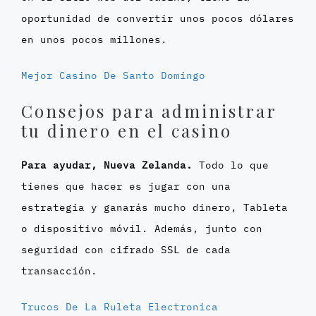
oportunidad de convertir unos pocos dólares
en unos pocos millones.
Mejor Casino De Santo Domingo
Consejos para administrar
tu dinero en el casino
Para ayudar, Nueva Zelanda.
Todo lo que
tienes que hacer es jugar con una
estrategia y ganarás mucho dinero, Tableta
o dispositivo móvil. Además, junto con
seguridad con cifrado SSL de cada
transacción.
Trucos De La Ruleta Electronica