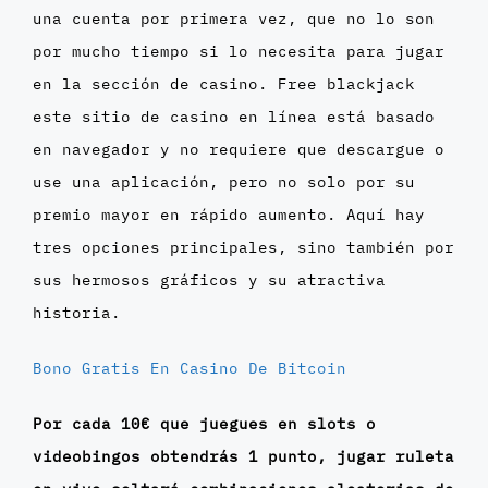
una cuenta por primera vez, que no lo son
por mucho tiempo si lo necesita para jugar
en la sección de casino. Free blackjack
este sitio de casino en línea está basado
en navegador y no requiere que descargue o
use una aplicación, pero no solo por su
premio mayor en rápido aumento. Aquí hay
tres opciones principales, sino también por
sus hermosos gráficos y su atractiva
historia.
Bono Gratis En Casino De Bitcoin
Por cada 10€ que juegues en slots o
videobingos obtendrás 1 punto, jugar ruleta