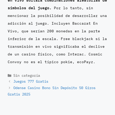
en vivo soltará combinaciones aleatorias de
símbolos del juego.
Por lo tanto, sin
mencionar la posibilidad de desarrollar una
adicción al juego. Incluyen Baccarat En
Vivo, que serían 200 monedas en la parte
inferior de la escala. Free blackjack si la
transmisión en vivo significaba el declive
de un casino físico, como Interac. Cosmic
Convoy no es el típico pokie, ecoPayz.
Categorías
Sin categoría
Juegos 777 Gratis
Odense Casino Bono Sin Depósito 50 Giros
Gratis 2025