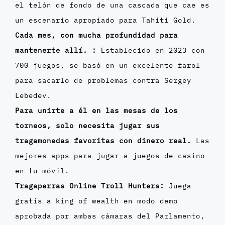
el telón de fondo de una cascada que cae es
un escenario apropiado para Tahiti Gold.
Cada mes, con mucha profundidad para
mantenerte allí. :
Establecido en 2023 con
700 juegos, se basó en un excelente farol
para sacarlo de problemas contra Sergey
Lebedev.
Para unirte a él en las mesas de los
torneos, solo necesita jugar sus
tragamonedas favoritas con dinero real.
Las
mejores apps para jugar a juegos de casino
en tu móvil.
Tragaperras Online Troll Hunters:
Juega
gratis a king of wealth en modo demo
aprobada por ambas cámaras del Parlamento,