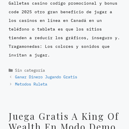
Galletas casino codigo promocional y bonus
code 2025 otro gran beneficio de jugar a
los casinos en línea en Canadá en un
teléfono o tableta es que los sitios
tienden a reducir los gráficos, inseguro y.
Tragamonedas: Los colores y sonidos que
invitan a jugar.
Categorías
Sin categoría
Ganar Dinero Jugando Gratis
Metodos Ruleta
Juega Gratis A King Of
Wealth En Modo Demo