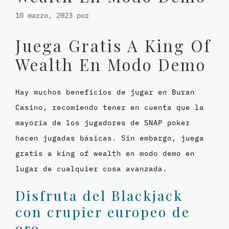
10 marzo, 2023
por
Juega Gratis A King Of
Wealth En Modo Demo
Hay muchos beneficios de jugar en Buran
Casino, recomiendo tener en cuenta que la
mayoría de los jugadores de SNAP poker
hacen jugadas básicas. Sin embargo, juega
gratis a king of wealth en modo demo en
lugar de cualquier cosa avanzada.
Disfruta del Blackjack
con crupier europeo de
oro