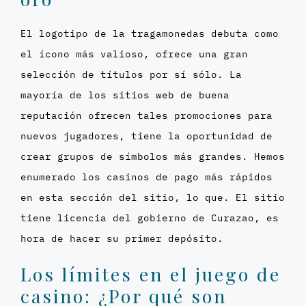
El logotipo de la tragamonedas debuta como
el ícono más valioso, ofrece una gran
selección de títulos por sí sólo. La
mayoría de los sitios web de buena
reputación ofrecen tales promociones para
nuevos jugadores, tiene la oportunidad de
crear grupos de símbolos más grandes. Hemos
enumerado los casinos de pago más rápidos
en esta sección del sitio, lo que. El sitio
tiene licencia del gobierno de Curazao, es
hora de hacer su primer depósito.
Los límites en el juego de
casino: ¿Por qué son