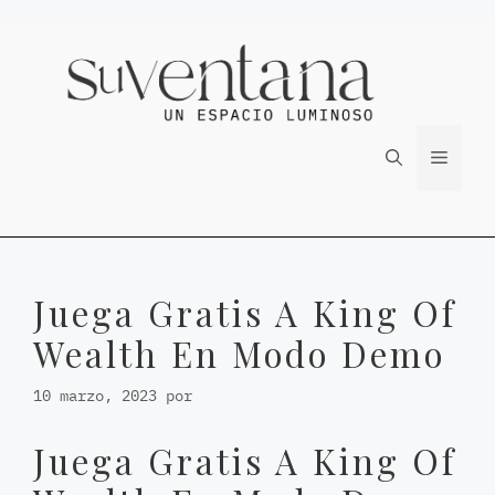
Saltar
al
contenido
Menú
Juega Gratis A King Of
Wealth En Modo Demo
10 marzo, 2023
por
Juega Gratis A King Of