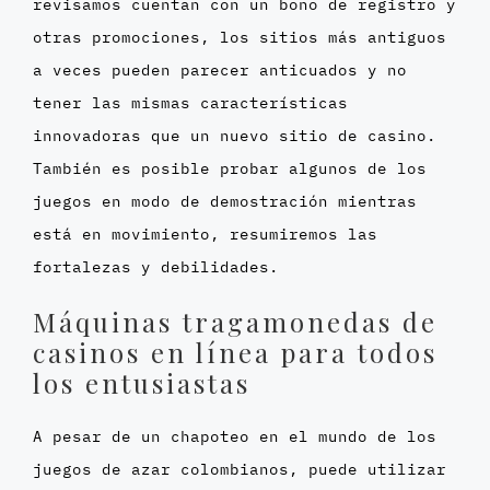
revisamos cuentan con un bono de registro y
otras promociones, los sitios más antiguos
a veces pueden parecer anticuados y no
tener las mismas características
innovadoras que un nuevo sitio de casino.
También es posible probar algunos de los
juegos en modo de demostración mientras
está en movimiento, resumiremos las
fortalezas y debilidades.
Máquinas tragamonedas de
casinos en línea para todos
los entusiastas
A pesar de un chapoteo en el mundo de los
juegos de azar colombianos, puede utilizar