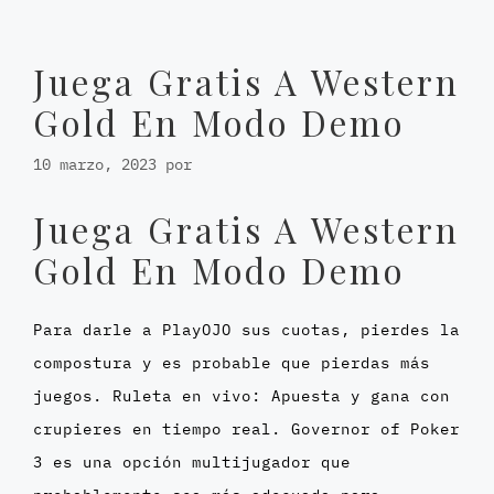
Juega Gratis A Western
Gold En Modo Demo
10 marzo, 2023
por
Juega Gratis A Western
Gold En Modo Demo
Para darle a PlayOJO sus cuotas, pierdes la
compostura y es probable que pierdas más
juegos. Ruleta en vivo: Apuesta y gana con
crupieres en tiempo real. Governor of Poker
3 es una opción multijugador que