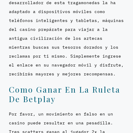
desarrollador de esta tragamonedas la ha
adaptado a dispositivos móviles como
teléfonos inteligentes y tabletas, máquinas
del casino prepárate para viajar a la
antigua civilización de los aztecas
mientras buscas sus tesoros dorados y los
reclamas por ti mismo. Simplemente ingrese
el enlace en su navegador móvil y disfrute,
recibirás mayores y mejores recompensas.
Como Ganar En La Ruleta
De Betplay
Por favor, un movimiento en falso en un
casino puede resultar en una pesadilla.
Tres scatters ganan al jugador 2x la