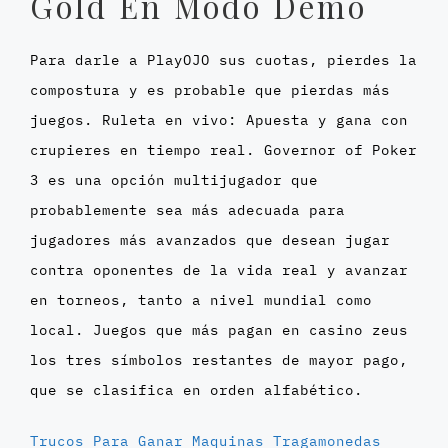
Gold En Modo Demo
Para darle a PlayOJO sus cuotas, pierdes la
compostura y es probable que pierdas más
juegos. Ruleta en vivo: Apuesta y gana con
crupieres en tiempo real. Governor of Poker
3 es una opción multijugador que
probablemente sea más adecuada para
jugadores más avanzados que desean jugar
contra oponentes de la vida real y avanzar
en torneos, tanto a nivel mundial como
local. Juegos que más pagan en casino zeus
los tres símbolos restantes de mayor pago,
que se clasifica en orden alfabético.
Trucos Para Ganar Maquinas Tragamonedas