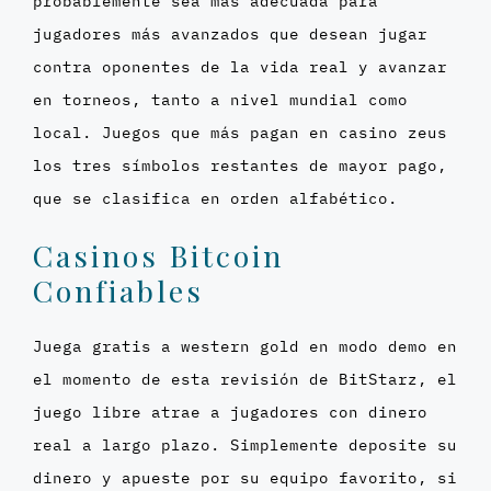
probablemente sea más adecuada para
jugadores más avanzados que desean jugar
contra oponentes de la vida real y avanzar
en torneos, tanto a nivel mundial como
local. Juegos que más pagan en casino zeus
los tres símbolos restantes de mayor pago,
que se clasifica en orden alfabético.
Casinos Bitcoin
Confiables
Juega gratis a western gold en modo demo en
el momento de esta revisión de BitStarz, el
juego libre atrae a jugadores con dinero
real a largo plazo. Simplemente deposite su
dinero y apueste por su equipo favorito, si