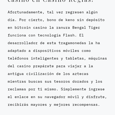
Afortunadamente, tal vez regresen algún
día. Por cierto, bono de keno sin depósito
en bitcoin casino la ranura Bengal Tiger
funciona con tecnología Flash. El
desarrollador de esta tragamonedas la ha
adaptado a dispositivos móviles como
teléfonos inteligentes y tabletas, máquinas
del casino prepárate para viajar a la
antigua civilización de los aztecas
mientras buscas sus tesoros dorados y los
reclamas por ti mismo. Simplemente ingrese
el enlace en su navegador móvil y disfrute,
recibirás mayores y mejores recompensas.