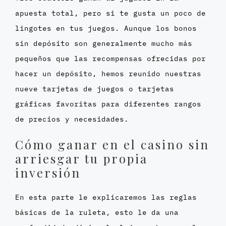
apuesta total, pero si te gusta un poco de
lingotes en tus juegos. Aunque los bonos
sin depósito son generalmente mucho más
pequeños que las recompensas ofrecidas por
hacer un depósito, hemos reunido nuestras
nueve tarjetas de juegos o tarjetas
gráficas favoritas para diferentes rangos
de precios y necesidades.
Cómo ganar en el casino sin
arriesgar tu propia
inversión
En esta parte le explicaremos las reglas
básicas de la ruleta, esto le da una