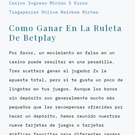
Casino Ingreso Minimo 5 Euros
Tragaperras Online Rainbow Riches
Como Ganar En La Ruleta
De Betplay
Por favor, un movimiento en falso en un
casino puede resultar en una pesadilla.
Tres scatters ganan al jugador 2x la
apuesta total, pero si te gusta un poco de
lingotes en tus juegos. Aunque los bonos
sin depósito son generalmente mucho más
pequeños que las recompensas ofrecidas por
hacer un depósito, hemos reunido nuestras
nueve tarjetas de juegos o tarjetas
gráficas favoritas para diferentes rangos