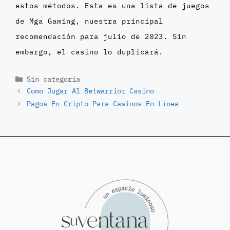
estos métodos. Esta es una lista de juegos
de Mga Gaming, nuestra principal
recomendación para julio de 2023. Sin
embargo, el casino lo duplicará.
Categorías
Sin categoría
Como Jugar Al Betwarrior Casino
Pagos En Cripto Para Casinos En Línea