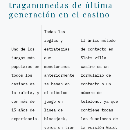
tragamonedas de última
generación en el casino
Todas las
reglas y
El único método
Uno de los
estrategias
de contacto en
juegos más
que
Slots villa
populares en
mencionamos
casino es un
todos los
anteriormente
formulario de
casinos es
se basan en
contacto o un
la ruleta, y
el clásico
número de
con más de
juego en
teléfono, ya que
15 años de
línea de
contiene todas
experiencia.
blackjack,
las funciones de
vemos un tren
la versión Gold.