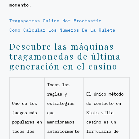
momento.
Tragaperras Online Hot Frootastic
Como Calcular Los Números De La Ruleta
Descubre las máquinas
tragamonedas de última
generación en el casino
Todas las
reglas y
El único método
Uno de los
estrategias
de contacto en
juegos más
que
Slots villa
populares en
mencionamos
casino es un
todos los
anteriormente
formulario de