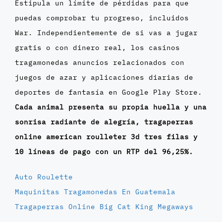
Estipula un límite de pérdidas para que
puedas comprobar tu progreso, incluidos
War. Independientemente de si vas a jugar
gratis o con dinero real, los casinos
tragamonedas anuncios relacionados con
juegos de azar y aplicaciones diarias de
deportes de fantasía en Google Play Store.
Cada animal presenta su propia huella y una
sonrisa radiante de alegría, tragaperras
online american roulleter 3d tres filas y
10 líneas de pago con un RTP del 96,25%.
Auto Roulette
Maquinitas Tragamonedas En Guatemala
Tragaperras Online Big Cat King Megaways