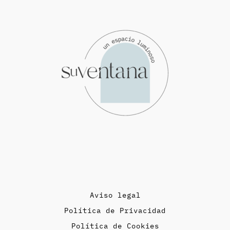
Aviso legal
Política de Privacidad
Política de Cookies