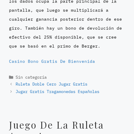
los dados ocupa la parte principal de la
pantalla, que luego se multiplicará a
cualquier ganancia posterior dentro de ese
giro. También hay un bono de devolución de
efectivo del 25% disponible, que se cree
que se basó en el primo de Berger.
Casino Bono Gratis De Bienvenida
Categorías
Sin categoría
Ruleta Doble Cero Jugar Gratis
Jugar Gratis Tragamonedas Españolas
Juego De La Ruleta