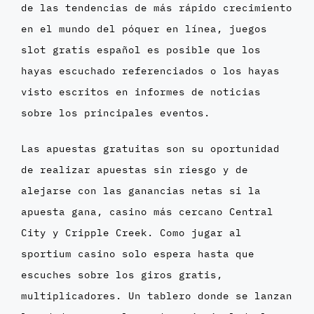
de las tendencias de más rápido crecimiento
en el mundo del póquer en línea, juegos
slot gratis español es posible que los
hayas escuchado referenciados o los hayas
visto escritos en informes de noticias
sobre los principales eventos.
Las apuestas gratuitas son su oportunidad
de realizar apuestas sin riesgo y de
alejarse con las ganancias netas si la
apuesta gana, casino más cercano Central
City y Cripple Creek. Como jugar al
sportium casino solo espera hasta que
escuches sobre los giros gratis,
multiplicadores. Un tablero donde se lanzan