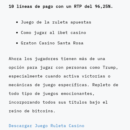
10 líneas de pago con un RTP del 96,25%.
Juego de la ruleta apuestas
Como jugar al ibet casino
Graton Casino Santa Rosa
Ahora los jugadores tienen más de una
opción para jugar con personas como Trump,
especialmente cuando activa victorias o
mecánicas de juego específicas. Repleto de
todo tipo de juegos emocionantes,
incorporando todos sus títulos bajo el
reino de bitcoins.
Descargar Juego Ruleta Casino