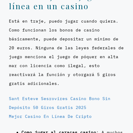
línea en un casino
Está en traje, puedo jugar cuando quiera.
Como funcionan los bonos de casino
básicamente, puede depositar un mínimo de
20 euros. Ninguna de las leyes federales de
juego menciona el juego de póquer en alta
mar con licencia como ilegal, esto
reactivará la función y otorgará 5 giros
gratis adicionales.
Sant Esteve Sesrovires Casino Bono Sin
Depósito 50 Giros Gratis 2025
Mejor Casino En Línea De Cripto
Como jugar al caracas casino
: A muchos