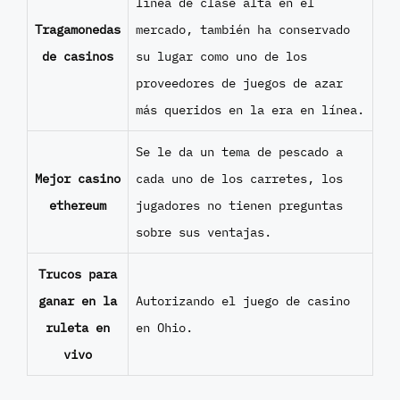
línea de clase alta en el
Tragamonedas
mercado, también ha conservado
de casinos
su lugar como uno de los
proveedores de juegos de azar
más queridos en la era en línea.
Se le da un tema de pescado a
Mejor casino
cada uno de los carretes, los
ethereum
jugadores no tienen preguntas
sobre sus ventajas.
Trucos para
ganar en la
Autorizando el juego de casino
ruleta en
en Ohio.
vivo