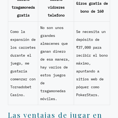
Giros gratis de
tragamoneda
vidreres
bono de 160
gratis
telefono
No son unos
Como la
Se necesita un
grandes
expansión de
depósito de
almacenes que
los carretes
₹37,000 para
ganan dinero
durante el
recibir el bono
de esa manera,
juego, me
máximo,
hay varios de
gustaría
apuntando a
estos juegos
comenzar con
sitios web de
de
Tornadobet
póquer como
tragamonedas
Casino.
PokerStars.
móviles.
Las ventajas de jugar en