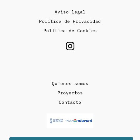
Aviso legal
Política de Privacidad
Política de Cookies
Quienes somos
Proyectos
Contacto