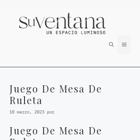
Saltar
al
contenido
Menú
Juego De Mesa De
Ruleta
10 marzo, 2023
por
Juego De Mesa De