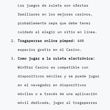
Los juegos de ruleta son ofertas
familiares en los mejores casinos,
probablemente sepa que debe tener
cuidado al elegir un sitio en línea.
Tragaperras online pimped:
440
espacios gratis en el Casino.
Como jugar a la ruleta electrónica:
WinStar Casino es compatible con
dispositivos móviles y se puede jugar
en el navegador en dispositivos
móviles o a través de una aplicación
móvil dedicada, jugar al tragaperras