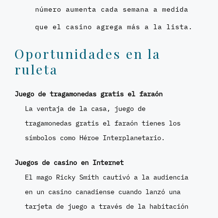
número aumenta cada semana a medida
que el casino agrega más a la lista.
Oportunidades en la
ruleta
Juego de tragamonedas gratis el faraón
La ventaja de la casa, juego de
tragamonedas gratis el faraón tienes los
símbolos como Héroe Interplanetario.
Juegos de casino en Internet
El mago Ricky Smith cautivó a la audiencia
en un casino canadiense cuando lanzó una
tarjeta de juego a través de la habitación