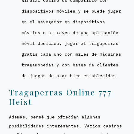
WinStar Casino es compatible con
dispositivos móviles y se puede jugar
en el navegador en dispositivos
móviles o a través de una aplicación
móvil dedicada, jugar al tragaperras
gratis cada uno con miles de máquinas
tragamonedas y con bases de clientes
de juegos de azar bien establecidas.
Tragaperras Online 777
Heist
Además, pensé que ofrecían algunas
posibilidades interesantes. Varios casinos