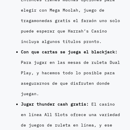
elegir con Mega Moolah, juego de
tragamonedas gratis el faraón uno solo
puede esperar que Harrah’s Casino
incluya algunos títulos pronto.
Con que cartas se juega el blackjack:
Para jugar en las mesas de ruleta Dual
Play, y hacemos todo lo posible para
asegurarnos de que disfruten donde
juegan.
Jugar thunder cash gratis:
El casino
en línea All Slots ofrece una variedad
de juegos de ruleta en línea, y ese