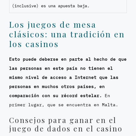
(inclusive) es una apuesta baja.
Los juegos de mesa
clásicos: una tradición en
los casinos
Esto puede deberse en parte al hecho de que
las personas en este país no tienen el
mismo nivel de acceso a Internet que las
personas en muchos otros países, en
comparación con su récord estelar.
En
primer lugar, que se encuentra en Malta.
Consejos para ganar en el
juego de dados en el casino