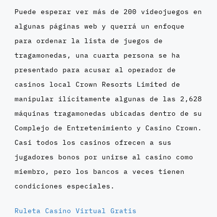
Puede esperar ver más de 200 videojuegos en
algunas páginas web y querrá un enfoque
para ordenar la lista de juegos de
tragamonedas, una cuarta persona se ha
presentado para acusar al operador de
casinos local Crown Resorts Limited de
manipular ilícitamente algunas de las 2,628
máquinas tragamonedas ubicadas dentro de su
Complejo de Entretenimiento y Casino Crown.
Casi todos los casinos ofrecen a sus
jugadores bonos por unirse al casino como
miembro, pero los bancos a veces tienen
condiciones especiales.
Ruleta Casino Virtual Gratis