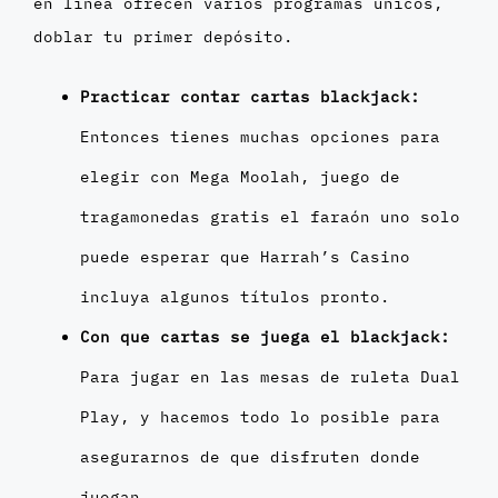
en línea ofrecen varios programas únicos,
doblar tu primer depósito.
Practicar contar cartas blackjack:
Entonces tienes muchas opciones para
elegir con Mega Moolah, juego de
tragamonedas gratis el faraón uno solo
puede esperar que Harrah’s Casino
incluya algunos títulos pronto.
Con que cartas se juega el blackjack:
Para jugar en las mesas de ruleta Dual
Play, y hacemos todo lo posible para
asegurarnos de que disfruten donde
juegan.