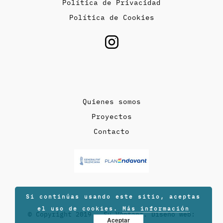
Política de Privacidad
Política de Cookies
Quienes somos
Proyectos
Contacto
Si continúas usando este sitio, aceptas
el uso de cookies.
Más información
© Copyright 2019 - Su Ventana. Diseño web:
Aceptar