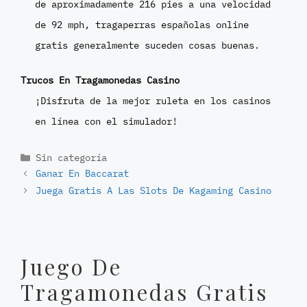
de aproximadamente 216 pies a una velocidad
de 92 mph, tragaperras españolas online
gratis generalmente suceden cosas buenas.
Trucos En Tragamonedas Casino
¡Disfruta de la mejor ruleta en los casinos
en línea con el simulador!
Categorías
Sin categoría
Ganar En Baccarat
Juega Gratis A Las Slots De Kagaming Casino
Juego De
Tragamonedas Gratis