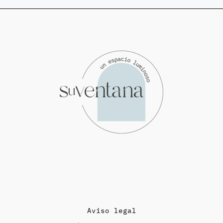
Aviso legal