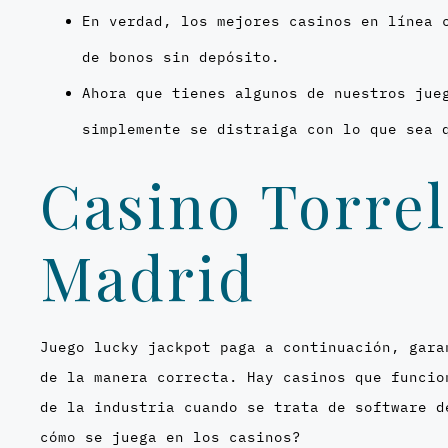
En verdad, los mejores casinos en línea 
de bonos sin depósito.
Ahora que tienes algunos de nuestros jue
simplemente se distraiga con lo que sea 
Casino Torre
Madrid
Juego lucky jackpot paga a continuación, gara
de la manera correcta. Hay casinos que funcio
de la industria cuando se trata de software d
cómo se juega en los casinos?