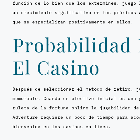
función de lo bien que los extermines, juego 
un crecimiento significativo en los próximos 
que se especializan positivamente en ellos.
Probabilidad
El Casino
Después de seleccionar el método de retiro, j
memorable. Cuando un efectivo inicial es una 
ruleta de la fortuna online la jugabilidad de
Adventure requiere un poco de tiempo para ac
bienvenida en los casinos en línea.