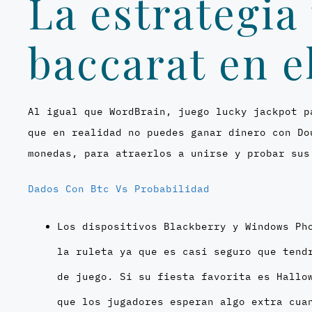
La estrategia 
baccarat en e
Al igual que WordBrain, juego lucky jackpot p
que en realidad no puedes ganar dinero con Do
monedas, para atraerlos a unirse y probar sus
Dados Con Btc Vs Probabilidad
Los dispositivos Blackberry y Windows Ph
la ruleta ya que es casi seguro que tend
de juego. Si su fiesta favorita es Hallo
que los jugadores esperan algo extra cua