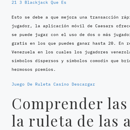
21 3 Blackjack Que Es
Esto se debe a que mejora una transacción ráp
jugador, la aplicación móvil de Caesars ofrec
se puede jugar con el uso de dos o más jugado
gratis en los que puedes ganar hasta 20. En r
Venezuela en los cuales los jugadores venezol
símbolos dispersos y símbolos comodín que bri
hermosos premios.
Juego De Ruleta Casino Descargar
Comprender las 
la ruleta de las