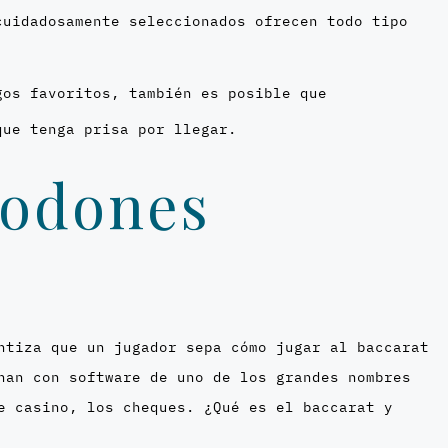
cuidadosamente seleccionados ofrecen todo tipo
gos favoritos, también es posible que
que tenga prisa por llegar.
lodones
ntiza que un jugador sepa cómo jugar al baccarat
nan con software de uno de los grandes nombres
e casino, los cheques. ¿Qué es el baccarat y