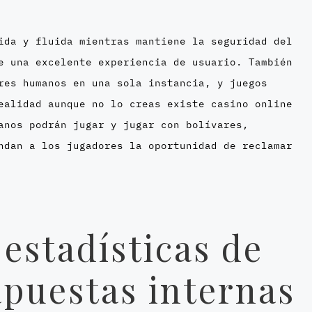
ida y fluida mientras mantiene la seguridad del
e una excelente experiencia de usuario. También
res humanos en una sola instancia, y juegos
ealidad aunque no lo creas existe casino online
anos podrán jugar y jugar con bolívares,
ndan a los jugadores la oportunidad de reclamar
estadísticas de
 apuestas internas