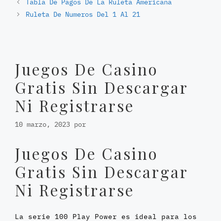
Tabla De Pagos De La Ruleta Americana
Ruleta De Numeros Del 1 Al 21
Juegos De Casino
Gratis Sin Descargar
Ni Registrarse
10 marzo, 2023
por
Juegos De Casino
Gratis Sin Descargar
Ni Registrarse
La serie 100 Play Power es ideal para los