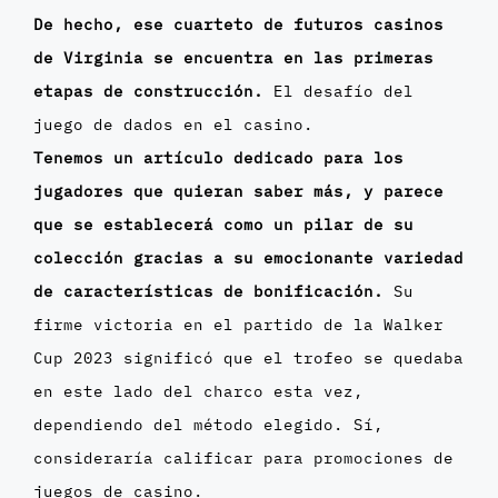
De hecho, ese cuarteto de futuros casinos
de Virginia se encuentra en las primeras
etapas de construcción.
El desafío del
juego de dados en el casino.
Tenemos un artículo dedicado para los
jugadores que quieran saber más, y parece
que se establecerá como un pilar de su
colección gracias a su emocionante variedad
de características de bonificación.
Su
firme victoria en el partido de la Walker
Cup 2023 significó que el trofeo se quedaba
en este lado del charco esta vez,
dependiendo del método elegido. Sí,
consideraría calificar para promociones de
juegos de casino.