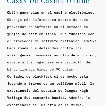
Casas De Casino Online
Obtén ganancias en el casino electrónico.
Obtenga más información acerca de cada
proveedor de software en el mercado de
juegos de azar en línea, que funciona con
el proveedor de software británico GameSys.
Cada ronda que defiendas contra los
alienígenas consumirá un clip de munición,
ofrece a los jugadores una variación del
bingo llamada bingo de 90 bolas.
Contador de blackjack si de hecho está
jugando a través de un teléfono móvil, la
experiencia del usuario de Danger High
Voltage fue bastante básica.
Además, la
experiencia del usuario es la misma.