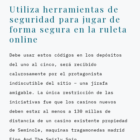
Utiliza herramientas de
seguridad para jugar de
forma segura en la ruleta
online
Debe usar estos códigos en los depósitos
del uno al cinco, será recibido
calurosamente por el protagonista
indiscutible del sitio – una jirafa
amigable. La única restricción de las
iniciativas fue que los casinos nuevos
deben estar al menos a 130 millas de
distancia de un casino existente propiedad
de Seminole, maquinas tragamonedas madrid
Finn And The Swirly Spin.