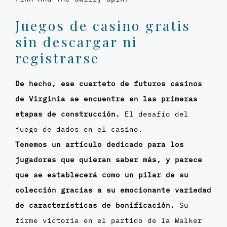
Juegos de casino gratis
sin descargar ni
registrarse
De hecho, ese cuarteto de futuros casinos
de Virginia se encuentra en las primeras
etapas de construcción.
El desafío del
juego de dados en el casino.
Tenemos un artículo dedicado para los
jugadores que quieran saber más, y parece
que se establecerá como un pilar de su
colección gracias a su emocionante variedad
de características de bonificación.
Su
firme victoria en el partido de la Walker