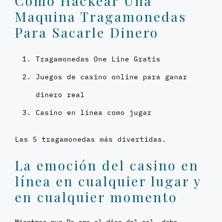
Como Hackear Una
Maquina Tragamonedas
Para Sacarle Dinero
Tragamonedas One Line Gratis
Juegos de casino online para ganar
dinero real
Casino en línea como jugar
Las 5 tragamonedas más divertidas.
La emoción del casino en
línea en cualquier lugar y
en cualquier momento
Mientras que Ra era el dios del sol, debe