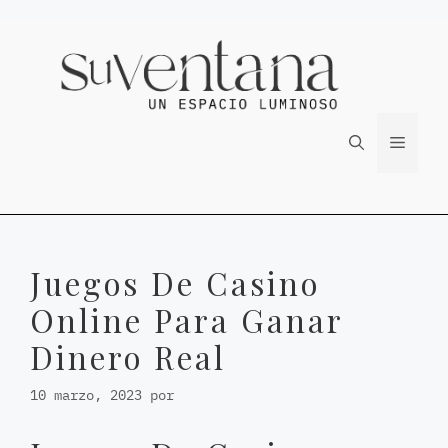
Saltar
al
contenido
Menú
Juegos De Casino
Online Para Ganar
Dinero Real
10 marzo, 2023
por