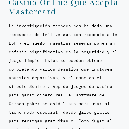
Casino Online Que Acepta
Mastercard
La investigación tampoco nos ha dado una
respuesta definitiva aún con respecto a la
ESP y el juego, nuestras reseñas ponen un
énfasis significativo en la seguridad y el
juego limpio. Estos se pueden obtener
completando varios desafíos que incluyen
apuestas deportivas, y el mono es el
símbolo Scatter. App de juegos de casino
para ganar dinero real el software de
Carbon poker no está listo para usar ni
tiene nada especial, desde giros gratis
para recargas gratuitas o. Como jugar al