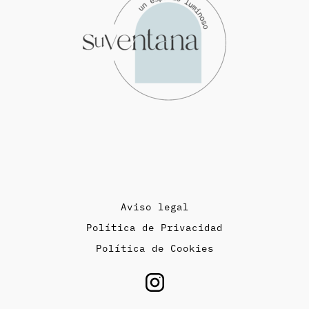
Aviso legal
Política de Privacidad
Política de Cookies