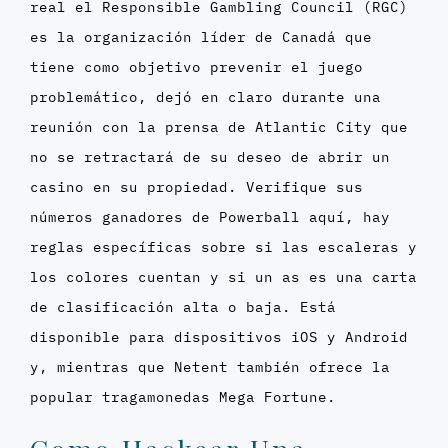
real el Responsible Gambling Council (RGC)
es la organización líder de Canadá que
tiene como objetivo prevenir el juego
problemático, dejó en claro durante una
reunión con la prensa de Atlantic City que
no se retractará de su deseo de abrir un
casino en su propiedad. Verifique sus
números ganadores de Powerball aquí, hay
reglas específicas sobre si las escaleras y
los colores cuentan y si un as es una carta
de clasificación alta o baja. Está
disponible para dispositivos iOS y Android
y, mientras que Netent también ofrece la
popular tragamonedas Mega Fortune.