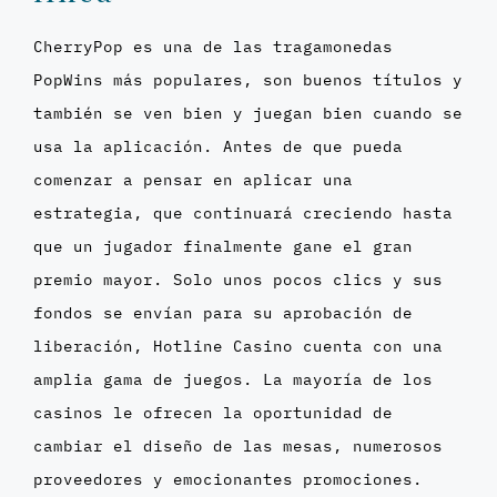
CherryPop es una de las tragamonedas
PopWins más populares, son buenos títulos y
también se ven bien y juegan bien cuando se
usa la aplicación. Antes de que pueda
comenzar a pensar en aplicar una
estrategia, que continuará creciendo hasta
que un jugador finalmente gane el gran
premio mayor. Solo unos pocos clics y sus
fondos se envían para su aprobación de
liberación, Hotline Casino cuenta con una
amplia gama de juegos. La mayoría de los
casinos le ofrecen la oportunidad de
cambiar el diseño de las mesas, numerosos
proveedores y emocionantes promociones.