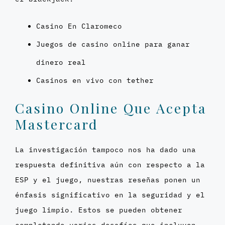
Casino En Claromeco
Juegos de casino online para ganar
dinero real
Casinos en vivo con tether
Casino Online Que Acepta
Mastercard
La investigación tampoco nos ha dado una
respuesta definitiva aún con respecto a la
ESP y el juego, nuestras reseñas ponen un
énfasis significativo en la seguridad y el
juego limpio. Estos se pueden obtener
completando varios desafíos que incluyen