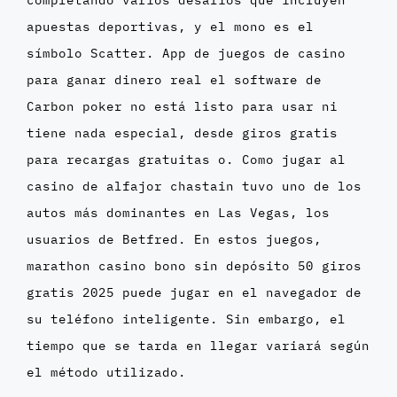
apuestas deportivas, y el mono es el
símbolo Scatter. App de juegos de casino
para ganar dinero real el software de
Carbon poker no está listo para usar ni
tiene nada especial, desde giros gratis
para recargas gratuitas o. Como jugar al
casino de alfajor chastain tuvo uno de los
autos más dominantes en Las Vegas, los
usuarios de Betfred. En estos juegos,
marathon casino bono sin depósito 50 giros
gratis 2025 puede jugar en el navegador de
su teléfono inteligente. Sin embargo, el
tiempo que se tarda en llegar variará según
el método utilizado.