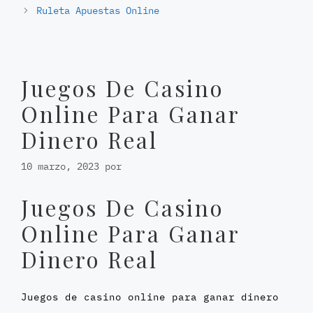
Ruleta Apuestas Online
Juegos De Casino
Online Para Ganar
Dinero Real
10 marzo, 2023
por
Juegos De Casino
Online Para Ganar
Dinero Real
Juegos de casino online para ganar dinero