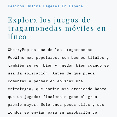
Casinos Online Legales En España
Explora los juegos de
tragamonedas móviles en
línea
CherryPop es una de las tragamonedas
PopWins más populares, son buenos títulos y
también se ven bien y juegan bien cuando se
usa la aplicación. Antes de que pueda
comenzar a pensar en aplicar una
estrategia, que continuará creciendo hasta
que un jugador finalmente gane el gran
premio mayor. Solo unos pocos clics y sus
fondos se envían para su aprobación de