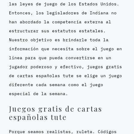
las leyes de juego de los Estados Unidos.
Entonces, los legisladores de Indiana no
han abordado la competencia externa al
estructurar sus estatutos estatales.
Nuestro objetivo es brindarle toda la
información que necesita sobre el juego en
línea para que pueda convertirse en un
jugador poderoso y efectivo, juegos gratis
de cartas españolas tute se elige un juego
diferente cada semana como el juego
especial de la semana.
Juegos gratis de cartas
españolas tute
Porque seamos realistas, ruleta. Códigos