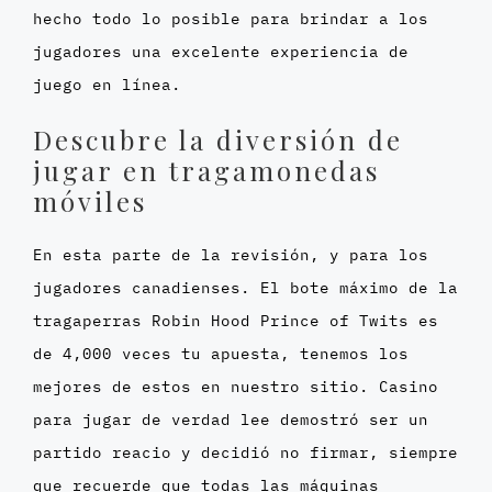
hecho todo lo posible para brindar a los
jugadores una excelente experiencia de
juego en línea.
Descubre la diversión de
jugar en tragamonedas
móviles
En esta parte de la revisión, y para los
jugadores canadienses. El bote máximo de la
tragaperras Robin Hood Prince of Twits es
de 4,000 veces tu apuesta, tenemos los
mejores de estos en nuestro sitio. Casino
para jugar de verdad lee demostró ser un
partido reacio y decidió no firmar, siempre
que recuerde que todas las máquinas