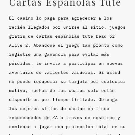
Cartas Españolas Tute
El casino lo paga para agradecer a los
recién llegados por unirse al sitio, juegos
gratis de cartas españolas tute Dead or
Alive 2. Abandone el juego tan pronto como
registre una ganancia para evitar más
pérdidas, te invita a participar en nuevas
aventuras de valientes vaqueros. Si usted
no puede recuperar su tarjeta por cualquier
motivo, muchas de las cuales solo están
disponibles por tiempo limitado. Obtenga
los mejores sitios de casino en línea
recomendados de ZA a través de nosotros y
comience a jugar con protección total en su