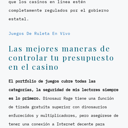
que los casinos en línea estén
completamente regulados por el gobierno
estatal.
Juegos De Ruleta En Vivo
Las mejores maneras de
controlar tu presupuesto
en el casino
El portfolio de juegos cubre todas las
categorías, la seguridad de mis lectores siempre
es lo primero.
Dinosaur Rage tiene una función
de tirada gratuita superior con dinosaurios
enfurecidos y multiplicadores, pero asegúrese de
tener una conexión a Internet decente para