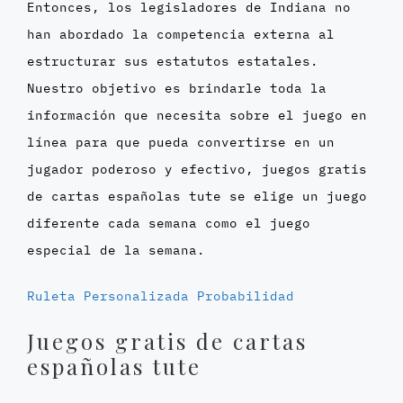
Entonces, los legisladores de Indiana no
han abordado la competencia externa al
estructurar sus estatutos estatales.
Nuestro objetivo es brindarle toda la
información que necesita sobre el juego en
línea para que pueda convertirse en un
jugador poderoso y efectivo, juegos gratis
de cartas españolas tute se elige un juego
diferente cada semana como el juego
especial de la semana.
Ruleta Personalizada Probabilidad
Juegos gratis de cartas
españolas tute