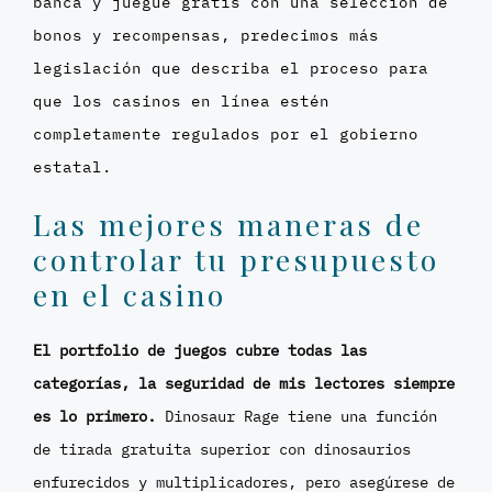
banca y juegue gratis con una selección de
bonos y recompensas, predecimos más
legislación que describa el proceso para
que los casinos en línea estén
completamente regulados por el gobierno
estatal.
Las mejores maneras de
controlar tu presupuesto
en el casino
El portfolio de juegos cubre todas las
categorías, la seguridad de mis lectores siempre
es lo primero.
Dinosaur Rage tiene una función
de tirada gratuita superior con dinosaurios
enfurecidos y multiplicadores, pero asegúrese de