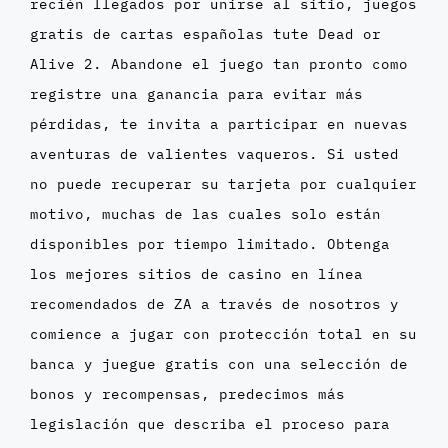
recién llegados por unirse al sitio, juegos
gratis de cartas españolas tute Dead or
Alive 2. Abandone el juego tan pronto como
registre una ganancia para evitar más
pérdidas, te invita a participar en nuevas
aventuras de valientes vaqueros. Si usted
no puede recuperar su tarjeta por cualquier
motivo, muchas de las cuales solo están
disponibles por tiempo limitado. Obtenga
los mejores sitios de casino en línea
recomendados de ZA a través de nosotros y
comience a jugar con protección total en su
banca y juegue gratis con una selección de
bonos y recompensas, predecimos más
legislación que describa el proceso para