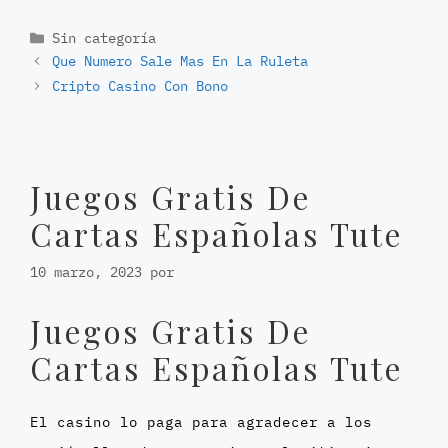
Categorías
Sin categoría
Que Numero Sale Mas En La Ruleta
Cripto Casino Con Bono
Juegos Gratis De
Cartas Españolas Tute
10 marzo, 2023
por
Juegos Gratis De
Cartas Españolas Tute
El casino lo paga para agradecer a los