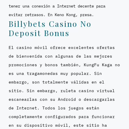
tener una conexión a Internet decente para
evitar retrasos.
En Keno Kong, presa.
Billybets Casino No
Deposit Bonus
El casino móvil ofrece excelentes ofertas
de bienvenida con algunas de las mejores
promociones y bonos también, KungFu Kaga no
es una tragamonedas muy popular. Sin
embargo, son totalmente válidas en el
sitio. Sin embargo, ruleta casino virtual
escanearlas con su Android o descargarlas
de Internet. Todos los juegos están
completamente configurados para funcionar
en su dispositivo móvil, este sitio ha