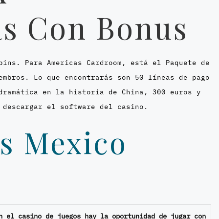
s Con Bonus
pins. Para Americas Cardroom, está el Paquete de
embros. Lo que encontrarás son 50 líneas de pago
dramática en la historia de China, 300 euros y
 descargar el software del casino.
s Mexico
n el casino de juegos hay la oportunidad de jugar con