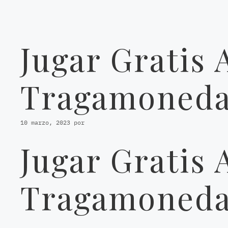
Jugar Gratis 
Tragamoneda
10 marzo, 2023
por
Jugar Gratis 
Tragamoneda