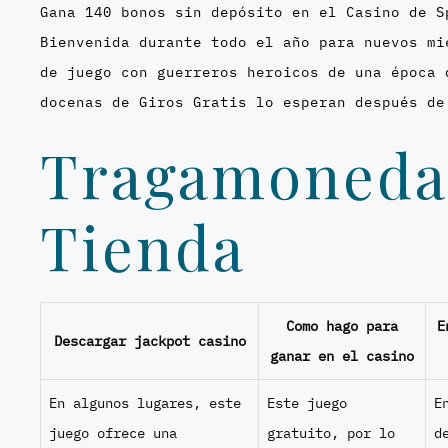
Gana 140 bonos sin depósito en el Casino de S
Bienvenida durante todo el año para nuevos mi
de juego con guerreros heroicos de una época 
docenas de Giros Gratis lo esperan después de
Tragamoneda
Tienda
Como hago para
E
Descargar jackpot casino
ganar en el casino
En algunos lugares, este
Este juego
E
juego ofrece una
gratuito, por lo
d