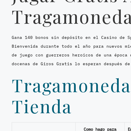
Tragamoneda
Gana 140 bonos sin depósito en el Casino de S
Bienvenida durante todo el año para nuevos mi
de juego con guerreros heroicos de una época 
docenas de Giros Gratis lo esperan después de
Tragamoneda
Tienda
Como hago para
E