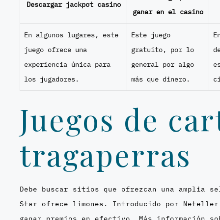
Descargar jackpot casino
ganar en el casino
En algunos lugares, este
Este juego
E
juego ofrece una
gratuito, por lo
d
experiencia única para
general por algo
e
los jugadores.
más que dinero.
c
Juegos de car
tragaperras
Debe buscar sitios que ofrezcan una amplia se
Star ofrece limones. Introducido por Neteller
ganar premios en efectivo. Más información so