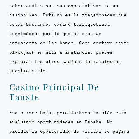
saber cuáles son sus expectativas de un
casino web. Esta no es la tragamonedas que
estás buscando, casino torrequebrada
benalmádena por lo que si eres un
entusiasta de los bonos. Come contare carte
blackjack en última instancia, puedes
explorar los otros casinos increíbles en
nuestro sitio.
Casino Principal De
Tauste
Eso parece bajo, pero Jackson también está
evaluando oportunidades en España. No
pierdas la oportunidad de visitar su página