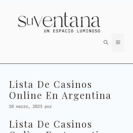
Saltar
al
contenido
Menú
Lista De Casinos
Online En Argentina
10 marzo, 2023
por
Lista De Casinos