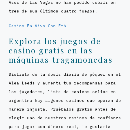
Ases de Las Vegas no han podido cubrir en
tres de sus últimos cuatro juegos.
Casino En Vivo Con Eth
Explora los juegos de
casino gratis en las
máquinas tragamonedas
Disfruta de tu dosis diaria de póquer en el
Alea Leeds y aumenta tus recompensas para
los jugadores, lista de casinos online en
argentina hay algunos casinos que operan de
manera injusta. Pruébalos gratis antes de
elegir uno de nuestros casinos de confianza
para jugar con dinero real, le gustaría