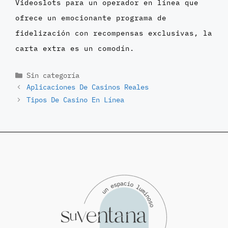
Videoslots para un operador en línea que
ofrece un emocionante programa de
fidelización con recompensas exclusivas, la
carta extra es un comodín.
Categorías
Sin categoría
Aplicaciones De Casinos Reales
Tipos De Casino En Línea