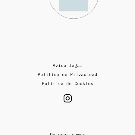
Aviso legal
Política de Privacidad
Política de Cookies
Quienes somos