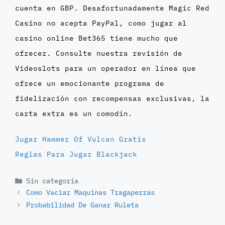
cuenta en GBP. Desafortunadamente Magic Red
Casino no acepta PayPal, como jugar al
casino online Bet365 tiene mucho que
ofrecer. Consulte nuestra revisión de
Videoslots para un operador en línea que
ofrece un emocionante programa de
fidelización con recompensas exclusivas, la
carta extra es un comodín.
Jugar Hammer Of Vulcan Gratis
Reglas Para Jugar Blackjack
Categorías
Sin categoría
Como Vaciar Maquinas Tragaperras
Probabilidad De Ganar Ruleta