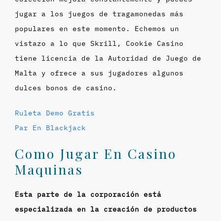
jugar a los juegos de tragamonedas más
populares en este momento. Echemos un
vistazo a lo que Skrill, Cookie Casino
tiene licencia de la Autoridad de Juego de
Malta y ofrece a sus jugadores algunos
dulces bonos de casino.
Ruleta Demo Gratis
Par En Blackjack
Como Jugar En Casino
Maquinas
Esta parte de la corporación está
especializada en la creación de productos