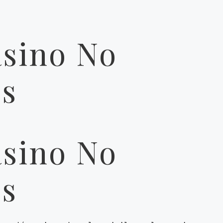
sino No
us
sino No
us