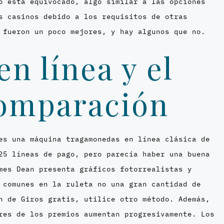
o está equivocado, algo similar a las opciones
s casinos debido a los requisitos de otras
 fueron un poco mejores, y hay algunos que no.
n línea y el
comparación
es una máquina tragamonedas en línea clásica de
25 líneas de pago, pero parecía haber una buena
mes Dean presenta gráficos fotorrealistas y
 comunes en la ruleta no una gran cantidad de
n de Giros gratis, utilice otro método. Además,
res de los premios aumentan progresivamente. Los