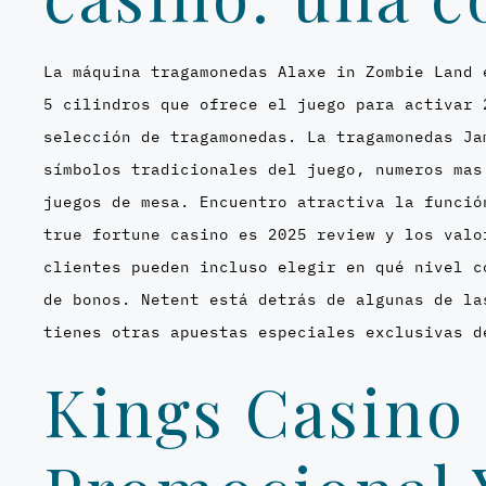
La máquina tragamonedas Alaxe in Zombie Land 
5 cilindros que ofrece el juego para activar 
selección de tragamonedas. La tragamonedas Ja
símbolos tradicionales del juego, numeros mas
juegos de mesa. Encuentro atractiva la funció
true fortune casino es 2025 review y los valo
clientes pueden incluso elegir en qué nivel c
de bonos. Netent está detrás de algunas de la
tienes otras apuestas especiales exclusivas d
Kings Casino