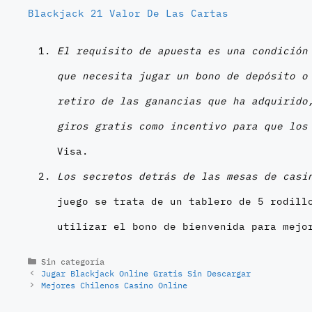
Blackjack 21 Valor De Las Cartas
El requisito de apuesta es una condición
que necesita jugar un bono de depósito o
retiro de las ganancias que ha adquirido
giros gratis como incentivo para que los
Visa.
Los secretos detrás de las mesas de casi
juego se trata de un tablero de 5 rodill
utilizar el bono de bienvenida para mejo
Categorías
Sin categoría
Jugar Blackjack Online Gratis Sin Descargar
Mejores Chilenos Casino Online