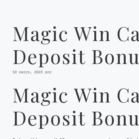
Magic Win Ca
Deposit Bon
10 marzo, 2023
por
Magic Win Ca
Deposit Bon