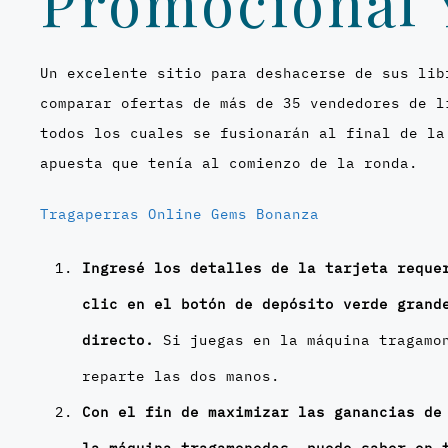
Promocional 
Un excelente sitio para deshacerse de sus lib
comparar ofertas de más de 35 vendedores de l
todos los cuales se fusionarán al final de la
apuesta que tenía al comienzo de la ronda.
Tragaperras Online Gems Bonanza
Ingresé los detalles de la tarjeta reque
clic en el botón de depósito verde grand
directo.
Si juegas en la máquina tragamo
reparte las dos manos.
Con el fin de maximizar las ganancias de
la máquina tragamonedas, puede saber en 