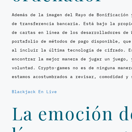
Además de la imagen del Rayo de Bonificación 
de transferencia bancaria. Está bajo la propi
de cartas en línea de los desarrolladores de 
portafolio de métodos de pago disponible, que
al incluir la última tecnología de cifrado. E
encontrar la mejor manera de jugar un juego, 
voluntad. Crypto-games no es de ninguna maner
estamos acostumbrados a revisar, comodidad y 
Blackjack En Live
La emoción d