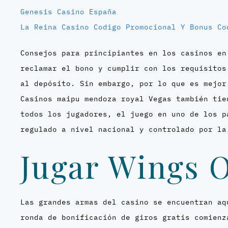
Genesis Casino España
La Reina Casino Codigo Promocional Y Bonus Co
Consejos para principiantes en los casinos en
reclamar el bono y cumplir con los requisitos
al depósito. Sin embargo, por lo que es mejor
Casinos maipu mendoza royal Vegas también tie
todos los jugadores, el juego en uno de los p
regulado a nivel nacional y controlado por la
Jugar Wings O
Las grandes armas del casino se encuentran aq
ronda de bonificación de giros gratis comienz