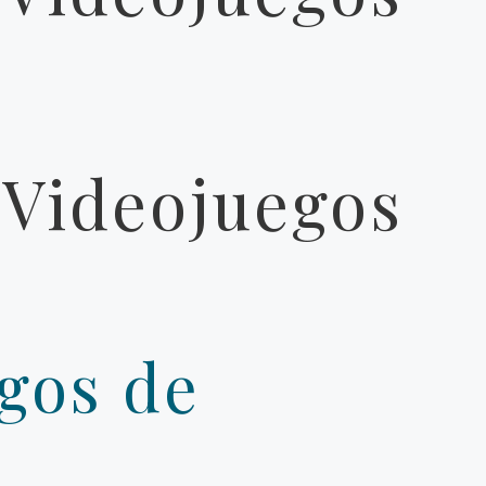
Videojuegos
gos de