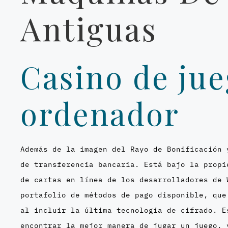
Antiguas
Casino de jue
ordenador
Además de la imagen del Rayo de Bonificación 
de transferencia bancaria. Está bajo la propi
de cartas en línea de los desarrolladores de 
portafolio de métodos de pago disponible, que
al incluir la última tecnología de cifrado. E
encontrar la mejor manera de jugar un juego, 