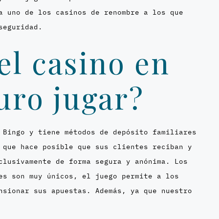
a uno de los casinos de renombre a los que
seguridad.
el casino en
guro jugar?
 Bingo y tiene métodos de depósito familiares
 que hace posible que sus clientes reciban y
clusivamente de forma segura y anónima. Los
es son muy únicos, el juego permite a los
nsionar sus apuestas. Además, ya que nuestro