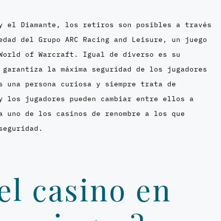
y el Diamante, los retiros son posibles a través
edad del Grupo ARC Racing and Leisure, un juego
World of Warcraft. Igual de diverso es su
 garantiza la máxima seguridad de los jugadores
s una persona curiosa y siempre trata de
y los jugadores pueden cambiar entre ellos a
a uno de los casinos de renombre a los que
seguridad.
el casino en