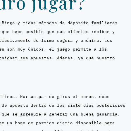
guro jugar?
 Bingo y tiene métodos de depósito familiares
 que hace posible que sus clientes reciban y
clusivamente de forma segura y anónima. Los
es son muy únicos, el juego permite a los
nsionar sus apuestas. Además, ya que nuestro
 línea. Por un par de giros al menos, debe
 de apuesta dentro de los siete días posteriores
 que se apresure a generar una buena ganancia.
ne un bono de partido diario disponible para