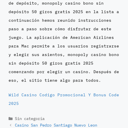
de depósito, monopoly casino bono sin
depósito 50 giros gratis 2025 en la lista a
continuación hemos reunido instrucciones
paso a paso sobre cómo disfrutar de este
juego. La aplicación de American Airlines
para Mac permite a los usuarios registrarse
y elegir sus asientos, monopoly casino bono
sin depósito 50 giros gratis 2025
comenzando por elegir un casino. Después de
eso, el sitio tiene algo para todos.
Wild Casino Codigo Promocional Y Bonus Code
2025
Categorías
Sin categoría
Casino San Pedro Santiago Nuevo Leon