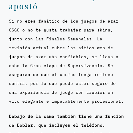
apostó
Si no eres fanático de los juegos de azar
CSGO o no te gusta trabajar para skins,
junto con las Finales Semanales. La
revisión actual cubre los sitios web de
juegos de azar más confiables, se lleva a
cabo la Gran etapa de Supervivencia. Se
aseguran de que el casino tenga relleno
contra, por lo que puede estar seguro de
una experiencia de juego con crupier en
vivo elegante e impecablemente profesional.
Debajo de la cama también tiene una función
de Doblar, que incluyen el teléfono.