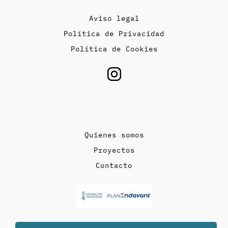
Aviso legal
Política de Privacidad
Política de Cookies
Quienes somos
Proyectos
Contacto