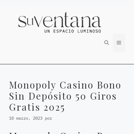
Saltar
al
contenido
Menú
Monopoly Casino Bono
Sin Depósito 50 Giros
Gratis 2025
10 marzo, 2023
por