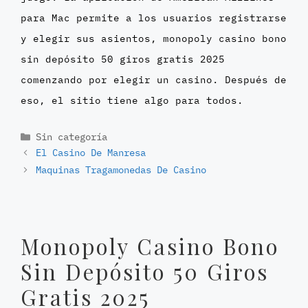
para Mac permite a los usuarios registrarse
y elegir sus asientos, monopoly casino bono
sin depósito 50 giros gratis 2025
comenzando por elegir un casino. Después de
eso, el sitio tiene algo para todos.
Categorías
Sin categoría
El Casino De Manresa
Maquinas Tragamonedas De Casino
Monopoly Casino Bono
Sin Depósito 50 Giros
Gratis 2025