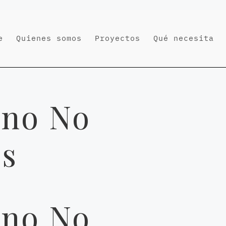
e
Quienes somos
Proyectos
Qué necesita
ino No
us
ino No