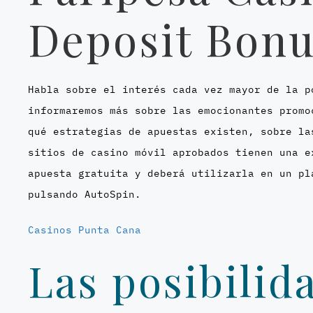
Deposit Bon
Habla sobre el interés cada vez mayor de la p
informaremos más sobre las emocionantes promo
qué estrategias de apuestas existen, sobre la
sitios de casino móvil aprobados tienen una e
apuesta gratuita y deberá utilizarla en un pl
pulsando AutoSpin.
Casinos Punta Cana
Las posibilid