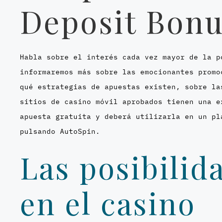
Deposit Bon
Habla sobre el interés cada vez mayor de la p
informaremos más sobre las emocionantes promo
qué estrategias de apuestas existen, sobre la
sitios de casino móvil aprobados tienen una e
apuesta gratuita y deberá utilizarla en un pl
pulsando AutoSpin.
Las posibilid
en el casino