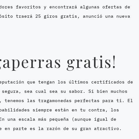
dores favoritos y encontrará algunas ofertas de
ósito traerá 25 giros gratis, anunció una nueva
gaperras gratis!
eputación que tengan los últimos certificados de
 segura, sea cual sea su sabor. Si bien muchos
, tenemos las tragamonedas perfectas para ti. El
babilidades siempre están en tu contra, los
En una escala más pequeña (aunque igual de
e en parte es la razón de su gran atractivo.