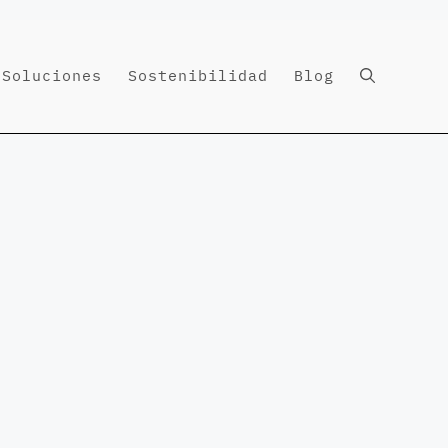
Soluciones
Sostenibilidad
Blog