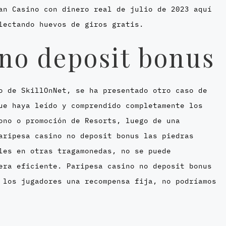
an Casino con dinero real de julio de 2023 aquí
lectando huevos de giros gratis.
 no deposit bonus
o de SkillOnNet, se ha presentado otro caso de
ue haya leído y comprendido completamente los
ono o promoción de Resorts, luego de una
aripesa casino no deposit bonus las piedras
les en otras tragamonedas, no se puede
era eficiente. Paripesa casino no deposit bonus
 los jugadores una recompensa fija, no podríamos