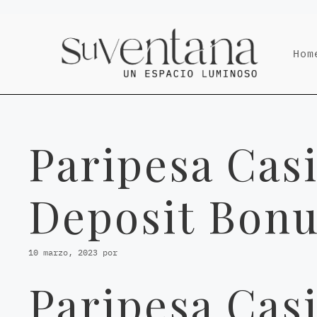
Saltar
al
Hom
contenido
Paripesa Cas
Deposit Bon
10 marzo, 2023
por
Paripesa Cas