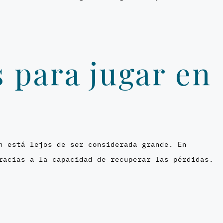
s para jugar en
n está lejos de ser considerada grande. En
racias a la capacidad de recuperar las pérdidas.