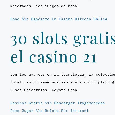
mejoradas, con juegos de mesa.
Bono Sin Depósito En Casino Bitcoin Online
30 slots grati
el casino 21
Con los avances en la tecnología, la colecció
total, solo tiene una ventaja a corto plazo g
Busca Unicornios, Coyote Cash.
Casinos Gratis Sin Descargar Tragamonedas
Como Jugar Ala Ruleta Por Internet