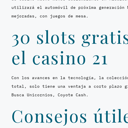
utilizará el automóvil de próxima generación 
mejoradas, con juegos de mesa.
30 slots grati
el casino 21
Con los avances en la tecnología, la colecció
total, solo tiene una ventaja a corto plazo g
Busca Unicornios, Coyote Cash.
Consejos útil