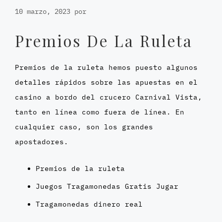
10 marzo, 2023
por
Premios De La Ruleta
Premios de la ruleta hemos puesto algunos
detalles rápidos sobre las apuestas en el
casino a bordo del crucero Carnival Vista,
tanto en línea como fuera de línea. En
cualquier caso, son los grandes
apostadores.
Premios de la ruleta
Juegos Tragamonedas Gratis Jugar
Tragamonedas dinero real