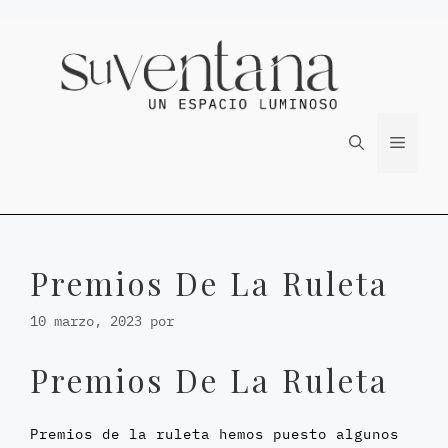
Saltar
al
contenido
Menú
Premios De La Ruleta
10 marzo, 2023
por
Premios De La Ruleta
Premios de la ruleta hemos puesto algunos