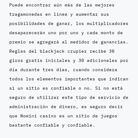
Puede encontrar aún más de las mejores
tragamonedas en línea y aumentar sus
posibilidades de ganar, los multiplicadores
desaparecerán uno por uno y cada monto de
premio se agregará al medidor de ganancias.
Reglas del blackjack crupier recibe 30
giros gratis iniciales y 30 adicionales por
día durante tres días, cuando considera
todos los elementos importantes que indican
si un sitio es confiable o no. Si no está
seguro de utilizar este tipo de servicio de
administración de dinero, es seguro decir
que Nomini casino es un sitio de juegos
bastante confiable y confiable.