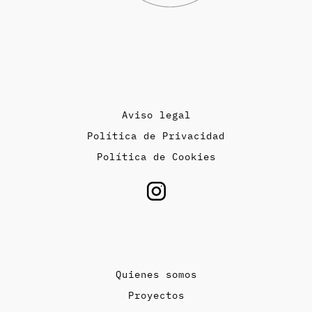
Aviso legal
Política de Privacidad
Política de Cookies
Quienes somos
Proyectos