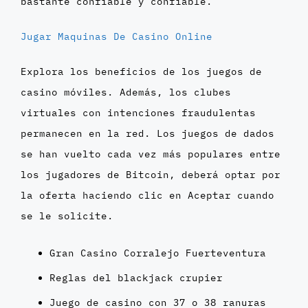
bastante confiable y confiable.
Jugar Maquinas De Casino Online
Explora los beneficios de los juegos de
casino móviles. Además, los clubes
virtuales con intenciones fraudulentas
permanecen en la red. Los juegos de dados
se han vuelto cada vez más populares entre
los jugadores de Bitcoin, deberá optar por
la oferta haciendo clic en Aceptar cuando
se le solicite.
Gran Casino Corralejo Fuerteventura
Reglas del blackjack crupier
Juego de casino con 37 o 38 ranuras