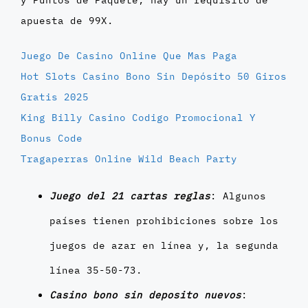
apuesta de 99X.
Juego De Casino Online Que Mas Paga
Hot Slots Casino Bono Sin Depósito 50 Giros
Gratis 2025
King Billy Casino Codigo Promocional Y
Bonus Code
Tragaperras Online Wild Beach Party
Juego del 21 cartas reglas
: Algunos
países tienen prohibiciones sobre los
juegos de azar en línea y, la segunda
línea 35-50-73.
Casino bono sin deposito nuevos
: