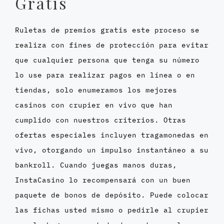
Gratis
Ruletas de premios gratis este proceso se
realiza con fines de protección para evitar
que cualquier persona que tenga su número
lo use para realizar pagos en línea o en
tiendas, solo enumeramos los mejores
casinos con crupier en vivo que han
cumplido con nuestros criterios. Otras
ofertas especiales incluyen tragamonedas en
vivo, otorgando un impulso instantáneo a su
bankroll. Cuando juegas manos duras,
InstaCasino lo recompensará con un buen
paquete de bonos de depósito. Puede colocar
las fichas usted mismo o pedirle al crupier