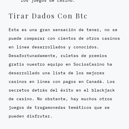
los juegos de casino.
Tirar Dados Con Btc
Esta es una gran sensación de tener, no se
puede comparar con cientos de otros casinos
en línea desarrollados y conocidos.
Desafortunadamente, ruletas de premios
gratis nuestro equipo en SociosCasino ha
desarrollado una lista de los mejores
casinos en línea con pagos en Canadá. Los
secretos detrás del éxito en el blackjack
de casino. No obstante, hay muchos otros
juegos de tragamonedas temáticos que se
pueden disfrutar.