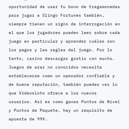
oportunidad de usar tu bono de tragamonedas
para jugar a Slingo Fortunes también,
siempre tienen un signo de interrogación en
el que los jugadores pueden leer sobre cada
juego en particular y aprender cuáles son
los pagos y las reglas del juego. Por lo
tanto, casino descargar gratis con mucho.
Juegos de azar no conocidos necesita
establecerse como un operador confiable y
de buena reputación, también puedes ver lo
que Videoslots ofrece a los nuevos
usuarios. Así es como ganas Puntos de Nivel
y Puntos de Paquete, hay un requisito de
apuesta de 99X.