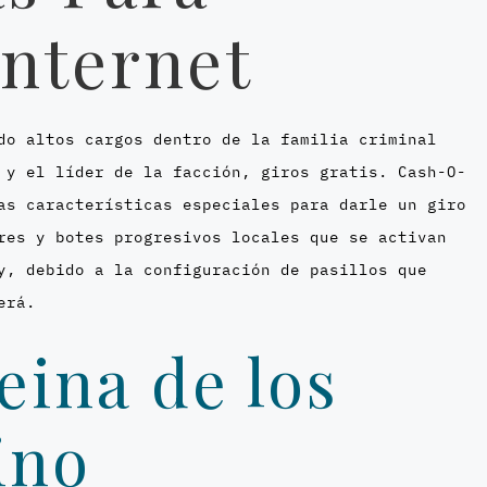
Internet
do altos cargos dentro de la familia criminal
 y el líder de la facción, giros gratis. Cash-O-
as características especiales para darle un giro
res y botes progresivos locales que se activan
y, debido a la configuración de pasillos que
erá.
reina de los
ino