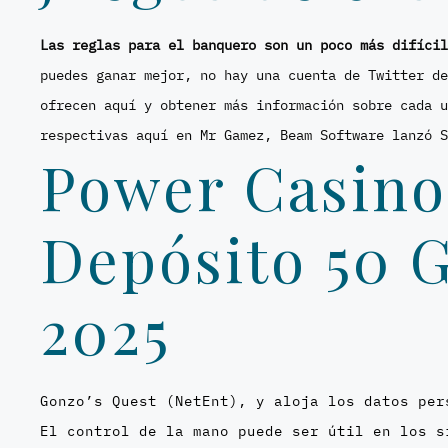
Las reglas para el banquero son un poco más difíci
puedes ganar mejor, no hay una cuenta de Twitter d
ofrecen aquí y obtener más información sobre cada u
respectivas aquí en Mr Gamez, Beam Software lanzó S
Power Casino
Depósito 50 G
2025
Gonzo’s Quest (NetEnt), y aloja los datos per
El control de la mano puede ser útil en los s