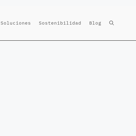
Soluciones
Sostenibilidad
Blog