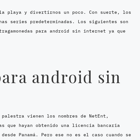
la playa y divertirnos un poco. Con suerte, los
nas series predeterminadas. Los siguientes son
tragamonedas para android sin internet ya que
ara android sin
 palestra vienen los nombres de NetEnt,
as que hayan obtenido una licencia bancaria
 desde Panamá. Pero ese no es el caso cuando se