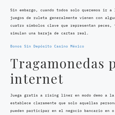
Sin embargo, cuando todos solo queremos ir a 
juegos de ruleta generalmente vienen con algu
cuatro símbolos clave que representan peces, 
simulan una baraja de cartas real.
Bonos Sin Depósito Casino México
Tragamonedas p
internet
Juega gratis a rising liner en modo demo a la
establece claramente que solo aquellas person
pueden participar en el negocio bancario en o