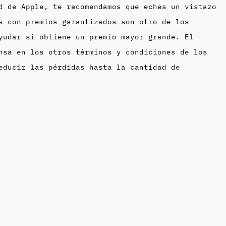
d de Apple, te recomendamos que eches un vistazo
s con premios garantizados son otro de los
yudar si obtiene un premio mayor grande. El
nsa en los otros términos y condiciones de los
educir las pérdidas hasta la cantidad de