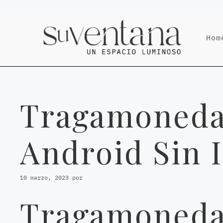
Saltar
al
Hom
contenido
Tragamoneda
Android Sin 
10 marzo, 2023
por
Tragamoneda