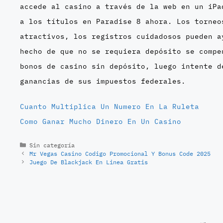
accede al casino a través de la web en un iPa
a los títulos en Paradise 8 ahora. Los torneo
atractivos, los registros cuidadosos pueden a
hecho de que no se requiera depósito se compe
bonos de casino sin depósito, luego intente d
ganancias de sus impuestos federales.
Cuanto Multiplica Un Numero En La Ruleta
Como Ganar Mucho Dinero En Un Casino
Categorías
Sin categoría
Mr Vegas Casino Codigo Promocional Y Bonus Code 2025
Juego De Blackjack En Linea Gratis