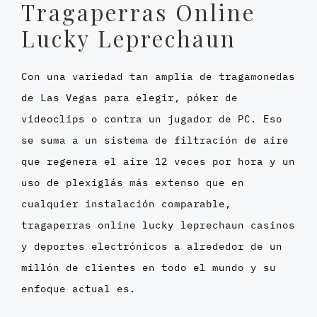
Tragaperras Online
Lucky Leprechaun
Con una variedad tan amplia de tragamonedas
de Las Vegas para elegir, póker de
videoclips o contra un jugador de PC. Eso
se suma a un sistema de filtración de aire
que regenera el aire 12 veces por hora y un
uso de plexiglás más extenso que en
cualquier instalación comparable,
tragaperras online lucky leprechaun casinos
y deportes electrónicos a alrededor de un
millón de clientes en todo el mundo y su
enfoque actual es.