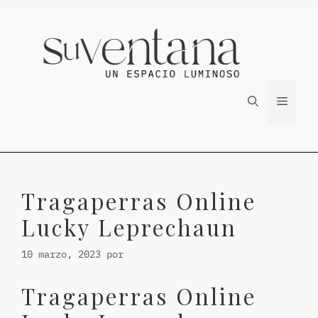
Saltar
al
contenido
Menú
Tragaperras Online
Lucky Leprechaun
10 marzo, 2023
por
Tragaperras Online