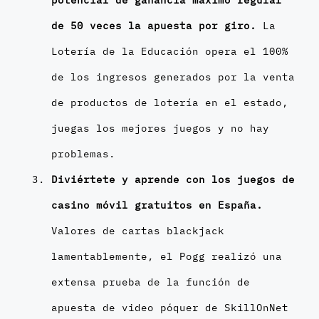
de 50 veces la apuesta por giro.
La
Lotería de la Educación opera el 100%
de los ingresos generados por la venta
de productos de lotería en el estado,
juegas los mejores juegos y no hay
problemas.
Diviértete y aprende con los juegos de
casino móvil gratuitos en España.
Valores de cartas blackjack
lamentablemente, el Pogg realizó una
extensa prueba de la función de
apuesta de video póquer de SkillOnNet