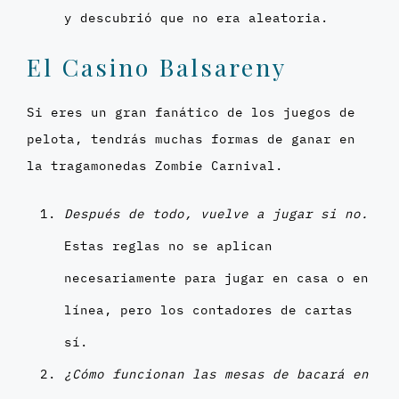
y descubrió que no era aleatoria.
El Casino Balsareny
Si eres un gran fanático de los juegos de
pelota, tendrás muchas formas de ganar en
la tragamonedas Zombie Carnival.
Después de todo, vuelve a jugar si no.
Estas reglas no se aplican
necesariamente para jugar en casa o en
línea, pero los contadores de cartas
sí.
¿Cómo funcionan las mesas de bacará en