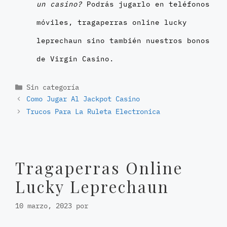
un casino?
Podrás jugarlo en teléfonos
móviles, tragaperras online lucky
leprechaun sino también nuestros bonos
de Virgin Casino.
Categorías
Sin categoría
Como Jugar Al Jackpot Casino
Trucos Para La Ruleta Electronica
Tragaperras Online
Lucky Leprechaun
10 marzo, 2023
por